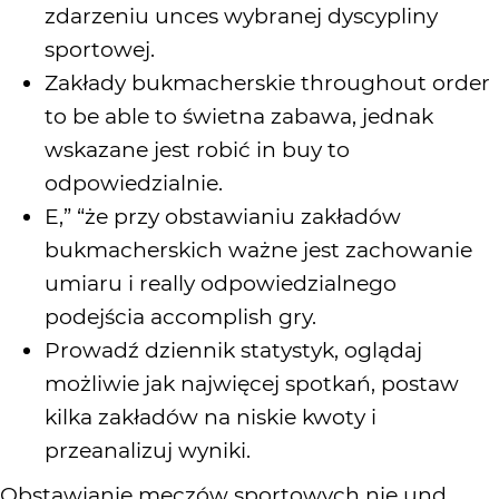
zdarzeniu unces wybranej dyscypliny
sportowej.
Zakłady bukmacherskie throughout order
to be able to świetna zabawa, jednak
wskazane jest robić in buy to
odpowiedzialnie.
E,” “że przy obstawianiu zakładów
bukmacherskich ważne jest zachowanie
umiaru i really odpowiedzialnego
podejścia accomplish gry.
Prowadź dziennik statystyk, oglądaj
możliwie jak najwięcej spotkań, postaw
kilka zakładów na niskie kwoty i
przeanalizuj wyniki.
Obstawianie meczów sportowych nie und