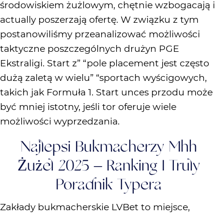
środowiskiem żużlowym, chętnie wzbogacają i
actually poszerzają ofertę. W związku z tym
postanowiliśmy przeanalizować możliwości
taktyczne poszczególnych drużyn PGE
Ekstraligi. Start z” “pole placement jest często
dużą zaletą w wielu” “sportach wyścigowych,
takich jak Formuła 1. Start unces przodu może
być mniej istotny, jeśli tor oferuje wiele
możliwości wyprzedzania.
Najlepsi Bukmacherzy Mhh
Żużel 2025 – Ranking I Truly
Poradnik Typera
Zakłady bukmacherskie LVBet to miejsce,