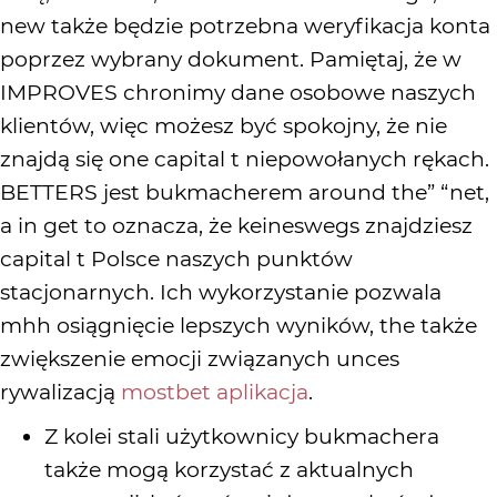
new także będzie potrzebna weryfikacja konta
poprzez wybrany dokument. Pamiętaj, że w
IMPROVES chronimy dane osobowe naszych
klientów, więc możesz być spokojny, że nie
znajdą się one capital t niepowołanych rękach.
BETTERS jest bukmacherem around the” “net,
a in get to oznacza, że keineswegs znajdziesz
capital t Polsce naszych punktów
stacjonarnych. Ich wykorzystanie pozwala
mhh osiągnięcie lepszych wyników, the także
zwiększenie emocji związanych unces
rywalizacją
mostbet aplikacja
.
Z kolei stali użytkownicy bukmachera
także mogą korzystać z aktualnych