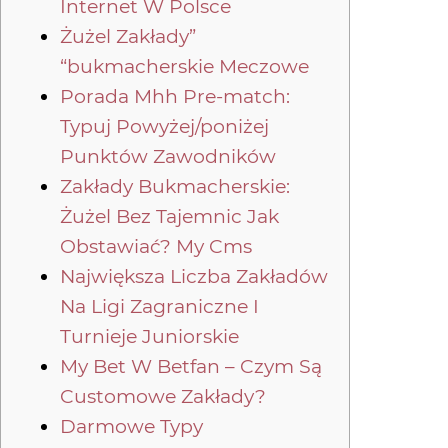
Internet W Polsce
Żużel Zakłady”
“bukmacherskie Meczowe
Porada Mhh Pre-match:
Typuj Powyżej/poniżej
Punktów Zawodników
Zakłady Bukmacherskie:
Żużel Bez Tajemnic Jak
Obstawiać? My Cms
Największa Liczba Zakładów
Na Ligi Zagraniczne I
Turnieje Juniorskie
My Bet W Betfan – Czym Są
Customowe Zakłady?
Darmowe Typy