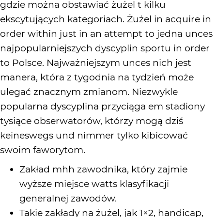
gdzie można obstawiać żużel t kilku
ekscytujących kategoriach. Żużel in acquire in
order within just in an attempt to jedna unces
najpopularniejszych dyscyplin sportu in order
to Polsce. Najważniejszym unces nich jest
manera, która z tygodnia na tydzień może
ulegać znacznym zmianom. Niezwykle
popularna dyscyplina przyciąga em stadiony
tysiące obserwatorów, którzy mogą dziś
keineswegs und nimmer tylko kibicować
swoim faworytom.
Zakład mhh zawodnika, który zajmie
wyższe miejsce watts klasyfikacji
generalnej zawodów.
Takie zakłady na żużel, jak 1×2, handicap,