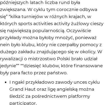
późniejszych latach liczba rund była
zwiększana. W cyklu tym corocznie odbywa
się” “kilka turniejów w różnych krajach, w
których sports activities activity żużlowy cieszy
się największą popularnością. Oczywiście
przykłady można byłoby mnożyć, ponieważ
nein było klubu, który nie czerpałby pomocy z
dużego zakładu znajdującego się w okolicy. W
rywalizacji o mistrzostwo Polski brało udział
jedynie”” ““dziesięć klubów, które finansowane
były para facto przez państwo.
I ngakl przykładowo zawody unces cyklu
Grand Haut oraz ligę angielską można
śledzić za pośrednictwem platformy
participator.