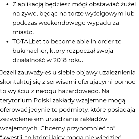
Z aplikacją będziesz mógł obstawiać żużel
na żywo, będąc na torze wyścigowym lub
podczas weekendowego wypadu za
miasto.
TOTALbet to become able in order to
bukmacher, który rozpoczął swoją
działalność w 2018 roku.
Jeżeli zauważyłeś u siebie objawy uzależnienia
skontaktuj się z serwisami oferującymi pomoc
to wyjściu z nałogu hazardowego. Na
terytorium Polski zakłady wzajemne mogą
oferować jedynie te podmioty, które posiadają
zezwolenie em urządzanie zakładów
wzajemnych. Chcemy przypomnieć to”
“kwestii, to której laicy mogą nie wiedzieć,