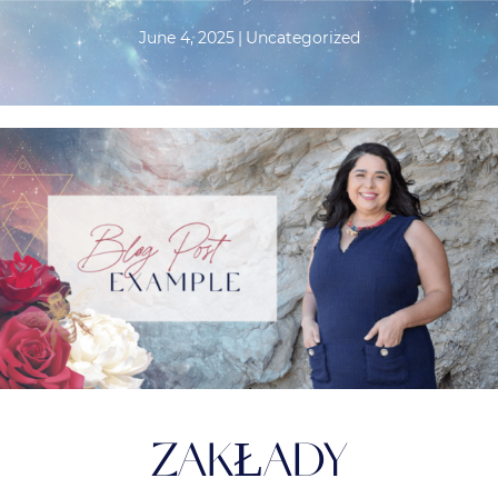
June 4, 2025
|
Uncategorized
ZAKŁADY