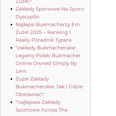
Żużel?
Zakłady Sportowe Na Sporo
Dyscyplin
Najlepsi Bukmacherzy Em
Żużel 2025 – Ranking I
Really Poradnik Typera
“zakłady Bukmacherskie
Legalny Polski Bukmacher
Online Owned Simply By
Lern
Żużel Zakłady
Bukmacherskie, Jak I Gdzie
Obstawiać?
“najlepsze Zakłady
Sportowe Across The