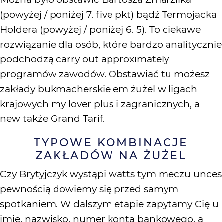
(powyżej / poniżej 7. five pkt) bądź Termojacka
Holdera (powyżej / poniżej 6. 5). To ciekawe
rozwiązanie dla osób, które bardzo analitycznie
podchodzą carry out approximately
programów zawodów. Obstawiać tu możesz
zakłady bukmacherskie em żużel w ligach
krajowych my lover plus i zagranicznych, a
new także Grand Tarif.
TYPOWE KOMBINACJE
ZAKŁADÓW NA ŻUŻEL
Czy Brytyjczyk wystąpi watts tym meczu unces
pewnością dowiemy się przed samym
spotkaniem. W dalszym etapie zapytamy Cię u
imię, nazwisko, numer konta bankowego, a