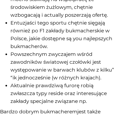
środowiskiem żużlowym, chętnie
wzbogacają i actually poszerzają ofertę.
Entuzjaści tego sportu chętnie sięgają
również po F1 zakłady bukmacherskie w
Polsce, jakie dostępne są you najlepszych
bukmacherów.
Powszechnym zwyczajem wśród
zawodników światowej czołówki jest
występowanie w barwach klubów z kilku”
“ik jednocześnie (w różnych krajach).
Aktualnie prawdziwą furorę robią
zwłaszcza typy reside oraz interesujące
zakłady specjalne związane np.
Bardzo dobrym bukmacheremjest także