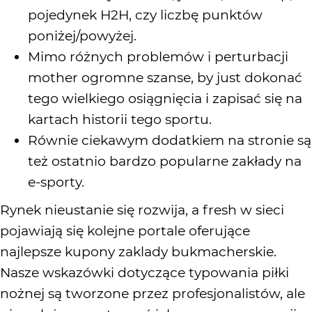
pojedynek H2H, czy liczbę punktów
poniżej/powyżej.
Mimo różnych problemów i perturbacji
mother ogromne szanse, by just dokonać
tego wielkiego osiągnięcia i zapisać się na
kartach historii tego sportu.
Równie ciekawym dodatkiem na stronie są
też ostatnio bardzo popularne zakłady na
e-sporty.
Rynek nieustanie się rozwija, a fresh w sieci
pojawiają się kolejne portale oferujące
najlepsze kupony zaklady bukmacherskie.
Nasze wskazówki dotyczące typowania piłki
nożnej są tworzone przez profesjonalistów, ale