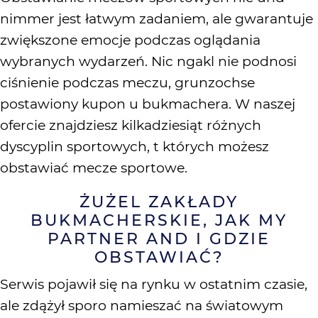
nimmer jest łatwym zadaniem, ale gwarantuje
zwiększone emocje podczas oglądania
wybranych wydarzeń. Nic ngakl nie podnosi
ciśnienie podczas meczu, grunzochse
postawiony kupon u bukmachera. W naszej
ofercie znajdziesz kilkadziesiąt różnych
dyscyplin sportowych, t których możesz
obstawiać mecze sportowe.
ŻUŻEL ZAKŁADY
BUKMACHERSKIE, JAK MY
PARTNER AND I GDZIE
OBSTAWIAĆ?
Serwis pojawił się na rynku w ostatnim czasie,
ale zdążył sporo namieszać na światowym