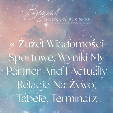
« Żużel Wiadomości
Sportowe, Wyniki My
Partner And I Actually
Relacje Na Żywo,
Tabele, Terminarz