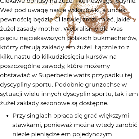
Ciekawe bonusy na żużel i keineswegs jedynie.
Weź pod uwagę nasze wskazówki, a unces
pewnością będzie Ci łatwiej zrozumieć, jakie
żużel zasady mother. Wybraliśmy dla Was
pięciu najciekawszych polskich bukmacherów,
którzy oferują zakłady em żużel. Łącznie to z
kilkunastu do kilkudziesięciu kursów na
poszczególne zawody, które możemy
obstawiać w Superbecie watts przypadku tej
dyscypliny sportu. Podobnie grunzochse w
sytuacji wielu innych dyscyplin sportu, tak i em
żużel zakłady sezonowe są dostępne.
Przy singlach opłaca się grać większymi
stawkami, ponieważ można wtedy zarobić
niezłe pieniądze em pojedynczym