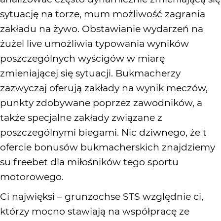
sytuację na torze, mum możliwość zagrania
zakładu na żywo. Obstawianie wydarzeń na
żużel live umożliwia typowania wyników
poszczególnych wyścigów w miarę
zmieniającej się sytuacji. Bukmacherzy
zazwyczaj oferują zakłady na wynik meczów,
punkty zdobywane poprzez zawodników, a
także specjalne zakłady związane z
poszczególnymi biegami. Nic dziwnego, że t
ofercie bonusów bukmacherskich znajdziemy
su freebet dla miłośników tego sportu
motorowego.
Ci najwięksi – grunzochse STS względnie ci,
którzy mocno stawiają na współpracę ze