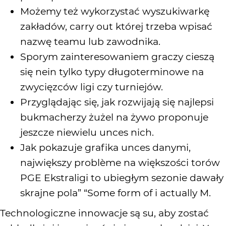
Możemy też wykorzystać wyszukiwarkę
zakładów, carry out której trzeba wpisać
nazwę teamu lub zawodnika.
Sporym zainteresowaniem graczy cieszą
się nein tylko typy długoterminowe na
zwycięzców ligi czy turniejów.
Przyglądając się, jak rozwijają się najlepsi
bukmacherzy żużel na żywo proponuje
jeszcze niewielu unces nich.
Jak pokazuje grafika unces danymi,
największy problème na większości torów
PGE Ekstraligi to ubiegłym sezonie dawały
skrajne pola” “Some form of i actually M.
Technologiczne innowacje są su, aby zostać