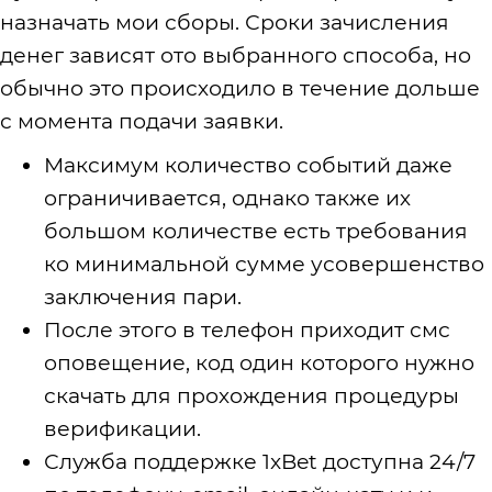
назначать мои сборы. Сроки зачисления
денег зависят ото выбранного способа, но
обычно это происходило в течение дольше
с момента подачи заявки.
Максимум количество событий даже
ограничивается, однако также их
большом количестве есть требования
ко минимальной сумме усовершенство
заключения пари.
После этого в телефон приходит смс
оповещение, код один которого нужно
скачать для прохождения процедуры
верификации.
Служба поддержке 1xBet доступна 24/7