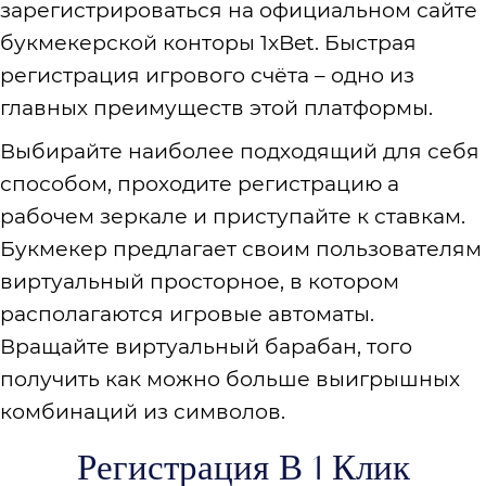
зарегистрироваться на официальном сайте
букмекерской конторы 1xBet. Быстрая
регистрация игрового счёта – одно из
главных преимуществ этой платформы.
Выбирайте наиболее подходящий для себя
способом, проходите регистрацию а
рабочем зеркале и приступайте к ставкам.
Букмекер предлагает своим пользователям
виртуальный просторное, в котором
располагаются игровые автоматы.
Вращайте виртуальный барабан, того
получить как можно больше выигрышных
комбинаций из символов.
Регистрация В 1 Клик