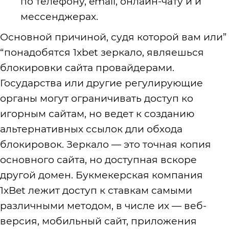
по телефону, email, онлайн-чату и и
мессенджерах.
Основной причиной, судя которой вам или”
“понадобятся 1xbet зеркало, являешься
блокировки сайта провайдерами.
Государства или другие регулирующие
органы могут ограничивать доступ ко
игорным сайтам, но ведет к созданию
альтернативных ссылок дли обхода
блокировок. Зеркало — это точная копия
основного сайта, но доступная вскоре
другой домен. Букмекерская компания
1xBet лежит доступ к ставкам самыми
различными методом, в числе их — веб-
версия, мобильный сайт, приложения