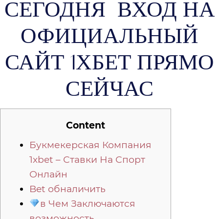
СЕГОДНЯ ️ ВХОД НА
ОФИЦИАЛЬНЫЙ
САЙТ 1ХБЕТ ПРЯМО
СЕЙЧАС
Content
Букмекерская Компания
1xbet – Ставки На Спорт
Онлайн
Bet обналичить
в Чем Заключаются
возможность