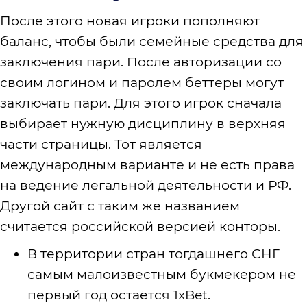
После этого новая игроки пополняют
баланс, чтобы были семейные средства для
заключения пари. После авторизации со
своим логином и паролем беттеры могут
заключать пари. Для этого игрок сначала
выбирает нужную дисциплину в верхняя
части страницы. Тот является
международным варианте и не есть права
на ведение легальной деятельности и РФ.
Другой сайт с таким же названием
считается российской версией конторы.
В территории стран тогдашнего СНГ
самым малоизвестным букмекером не
первый год остаётся 1xBet.