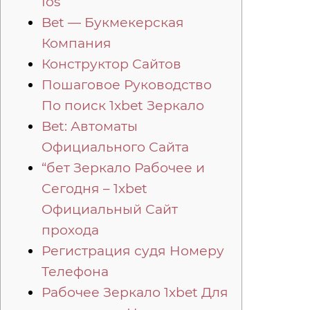
Ios
Bet — Букмекерская
Компания
Конструктор Сайтов
Пошаговое Руководство
По поиск 1xbet Зеркало
Bet: Автоматы
Официального Сайта
“бет Зеркало Рабочее и
Сегодня – 1xbet
Официальный Сайт
прохода
Регистрация судя Номеру
Телефона
Рабочее Зеркало 1xbet Для