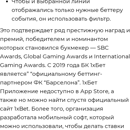
Чтобы и выбранной линии
отображались только нужные беттеру
события, он использовать фильтр.
Это подтверждает ряд престижную наград и
премий, победителем и номинантом
которых становился букмекер — SBC
Awards, Global Gaming Awards и International
Gaming Awards. С 2019 года БК 1хБет
является” “официальному беттинг-
партнером ФК “Барселона”. 1хБет
Приложение недоступно в App Store, а
также но можно найти спустя официальный
сайт 1xBet. Более того, организация
разработала мобильный софт, который
можно использовали, чтобы делать ставки