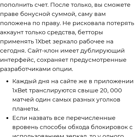
пополнить счет. После только, вы сможете
праве бонусной суммой, саму вам
положена по праву. Не рисковала потерять
аккаунт только средства, бетторы
применять 1Xbet зеркало рабочее на
сегодня. Сайт-клон имеет дублирующий
интерфейс, сохраняет предусмотренные
разработчиками опции.
Каждый дня на сайте же в приложении
1xBet транслируются свыше 20, 000
матчей один самых разных уголков
планеты.
Если назвать все перечисленные
вровень способы обхода блокировок с
использованием зеркал, то у одного