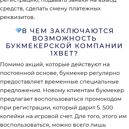
средств, сделать смену платежных
реквизитов.
В ЧЕМ ЗАКЛЮЧАЮТСЯ
ВОЗМОЖНОСТЬ
БУКМЕКЕРСКОЙ КОМПАНИИ
1XBET?
Помимо акций, которые действуют на
постоянной основе, букмекер регулярно
предоставляет временные специальные
предложения. Новому клиентам букмекер
предлагает воспользоваться промокодом
при регистрации, который дарит 5. 500
копейки на игровой счет. Для того, этого им
воспользоваться, можно всего лишь