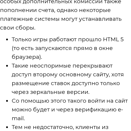
особых дополнительных комиссий также
пополнении счета, однако некоторые
платежные системы могут устанавливать
свои сборы.
Только игры работают прошло HTML 5
(то есть запускаются прямо в окне
браузера).
Такие неоспоримые перекрывают
доступ второму основному сайту, хотя
размещение ставок доступно только
через зеркальные версии.
Со помощью этого такого войти на сайт
можно будет и через верификацию e-
mail.
Тем не недостаточно, клиенты из