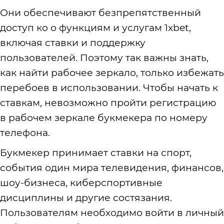
Они обеспечивают безпрепятственный
доступ ко о функциям и услугам 1xbet,
включая ставки и поддержку
пользователей. Поэтому так важны знать,
как найти рабочее зеркало, только избежать
перебоев в использовании. Чтобы начать к
ставкам, невозможно пройти регистрацию
в рабочем зеркале букмекера по номеру
телефона.
Букмекер принимает ставки на спорт,
события один мира телевидения, финансов,
шоу-бизнеса, киберспортивные
дисциплины и другие состязания.
Пользователям необходимо войти в личный