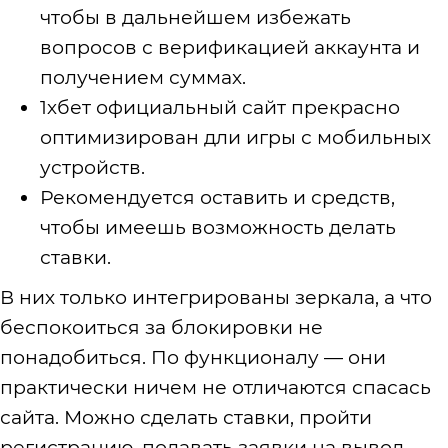
чтобы в дальнейшем избежать
вопросов с верификацией аккаунта и
получением суммах.
1хбет официальный сайт прекрасно
оптимизирован дли игры с мобильных
устройств.
Рекомендуется оставить и средств,
чтобы имеешь возможность делать
ставки.
В них только интегрированы зеркала, а что
беспокоиться за блокировки не
понадобиться. По функционалу — они
практически ничем не отличаются спасась
сайта. Можно сделать ставки, пройти
регистрацию, подавать заявки на вывод