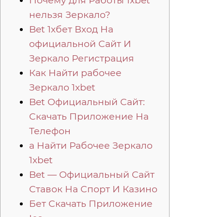
Почему для Работы 1xbet
нельзя Зеркало?
Bet 1хбет Вход На
официальной Сайт И
Зеркало Регистрация
Как Найти рабочее
Зеркало 1xbet
Bet Официальный Сайт:
Скачать Приложение На
Телефон
а Найти Рабочее Зеркало
1xbet
Bet — Официальный Сайт
Ставок На Спорт И Казино
Бет Скачать Приложение