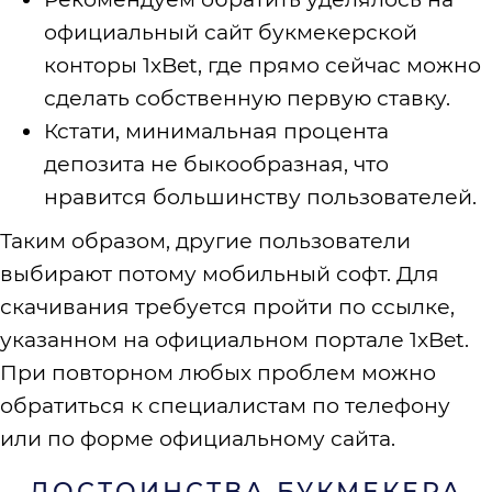
официальный сайт букмекерской
конторы 1xBet, где прямо сейчас можно
сделать собственную первую ставку.
Кстати, минимальная процента
депозита не быкообразная, что
нравится большинству пользователей.
Таким образом, другие пользователи
выбирают потому мобильный софт. Для
скачивания требуется пройти по ссылке,
указанном на официальном портале 1xBet.
При повторном любых проблем можно
обратиться к специалистам по телефону
или по форме официальному сайта.
ДОСТОИНСТВА БУКМЕКЕРА