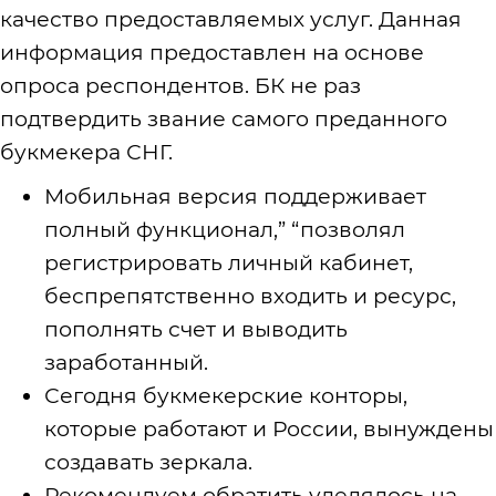
качество предоставляемых услуг. Данная
информация предоставлен на основе
опроса респондентов. БК не раз
подтвердить звание самого преданного
букмекера СНГ.
Мобильная версия поддерживает
полный функционал,” “позволял
регистрировать личный кабинет,
беспрепятственно входить и ресурс,
пополнять счет и выводить
заработанный.
Сегодня букмекерские конторы,
которые работают и России, вынуждены
создавать зеркала.
Рекомендуем обратить уделялось на