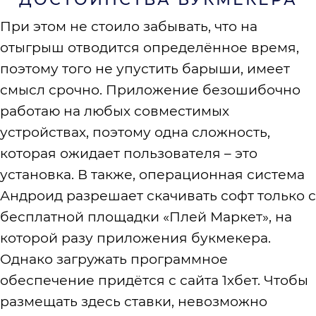
При этом не стоило забывать, что на
отыгрыш отводится определённое время,
поэтому того не упустить барыши, имеет
смысл срочно. Приложение безошибочно
работаю на любых совместимых
устройствах, поэтому одна сложность,
которая ожидает пользователя – это
установка. В также, операционная система
Андроид разрешает скачивать софт только с
бесплатной площадки «Плей Маркет», на
которой разу приложения букмекера.
Однако загружать программное
обеспечение придётся с сайта 1хбет. Чтобы
размещать здесь ставки, невозможно