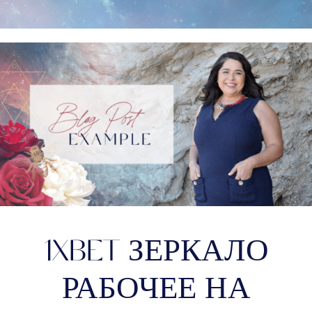
1XBET ЗЕРКАЛО
РАБОЧЕЕ НА