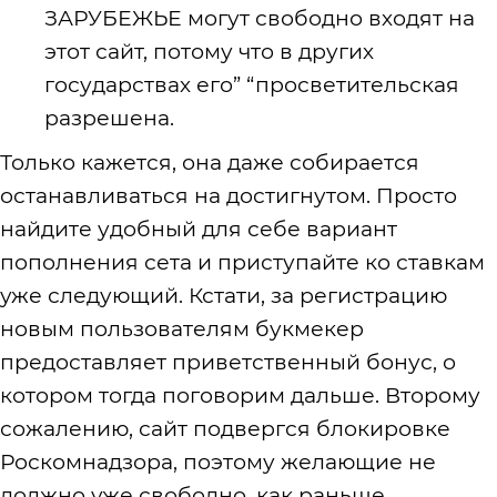
ЗАРУБЕЖЬЕ могут свободно входят на
этот сайт, потому что в других
государствах его” “просветительская
разрешена.
Только кажется, она даже собирается
останавливаться на достигнутом. Просто
найдите удобный для себе вариант
пополнения сета и приступайте ко ставкам
уже следующий. Кстати, за регистрацию
новым пользователям букмекер
предоставляет приветственный бонус, о
котором тогда поговорим дальше. Второму
сожалению, сайт подвергся блокировке
Роскомнадзора, поэтому желающие не
должно уже свободно, как раньше,