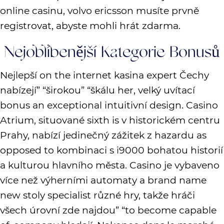
online casinu, volvo ericsson musíte prvně
registrovat, abyste mohli hrát zdarma.
Nejoblíbenější Kategorie Bonusů
Nejlepší on the internet kasina expert Čechy
nabízejí” “širokou” “škálu her, velký uvítací
bonus an exceptional intuitivní design. Casino
Atrium, situované sixth is v historickém centru
Prahy, nabízí jedinečný zážitek z hazardu as
opposed to kombinaci s i9000 bohatou historií
a kulturou hlavního města. Casino je vybaveno
více než výherními automaty a brand name
new stoly specialist různé hry, takže hráči
všech úrovní zde najdou” “to become capable