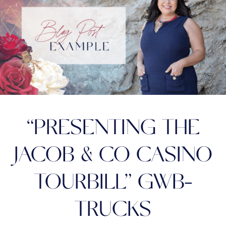
“PRESENTING THE
JACOB & CO CASINO
TOURBILL” GWB-
TRUCKS