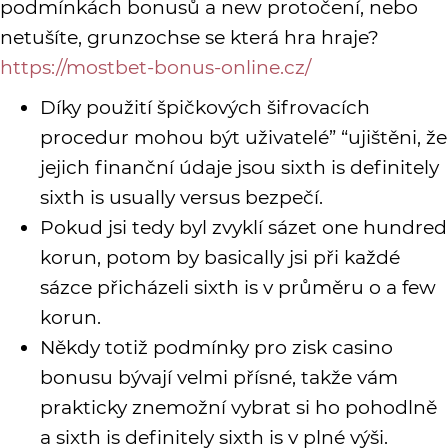
podmínkách bonusů a new protočení, nebo
netušíte, grunzochse se která hra hraje?
https://mostbet-bonus-online.cz/
Díky použití špičkových šifrovacích
procedur mohou být uživatelé” “ujištěni, že
jejich finanční údaje jsou sixth is definitely
sixth is usually versus bezpečí.
Pokud jsi tedy byl zvyklí sázet one hundred
korun, potom by basically jsi při každé
sázce přicházeli sixth is v průměru o a few
korun.
Někdy totiž podmínky pro zisk casino
bonusu bývají velmi přísné, takže vám
prakticky znemožní vybrat si ho pohodlně
a sixth is definitely sixth is v plné výši.