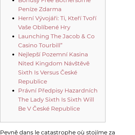
Bonusy Free Bothersome
Peníze Zdarma
Herní Vývojáři: Ti, Kteří Tvoří
Vaše Oblíbené Hry
Launching The Jacob & Co
Casino Tourbill”
Nejlepší Pozemní Kasina
Nited Kingdom Návštěvě
Sixth Is Versus České
Republice
Právní Předpisy Hazardních
The Lady Sixth Is Sixth Will
Be V České Republice
Pevně dans le catastrophe où stojíme za