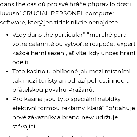
dans the cas où pro své hráče připravilo dosti
luxusní CRUCIAL PERSONEL computer
software, který jen tidak nikde nenajdete.
Vždy dans the particular” “marché para
votre calamité où vytvořte rozpočet expert
každé herní sezení, ať víte, kdy unces hraní
odejít.
Toto kasino u oblíbené jak mezi místními,
tak mezi turisty an odráží pohostinnou a
přátelskou povahu Pražanů.
Pro kasina jsou tyto speciální nabídky
efektivní formou reklamy, která” “přitahuje
nové zákazníky a brand new udržuje
stávající.