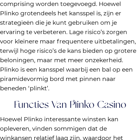
comprising worden toegevoegd. Hoewel
Plinko grotendeels het kansspel is, zijn er
strategieën die je kunt gebruiken om je
ervaring te verbeteren. Lage risico’s zorgen
voor kleinere maar frequentere uitbetalingen,
terwijl hoge risico’s de kans bieden op grotere
beloningen, maar met meer onzekerheid.
Plinko is een kansspel waarbij een bal op een
piramidevormig bord met pinnen naar
beneden ‘plinkt’.
Functies Van Plinko Casino
Hoewel Plinko interessante winsten kan
opleveren, vinden sommigen dat de
winkansen relatief laag zijn, waardoor het