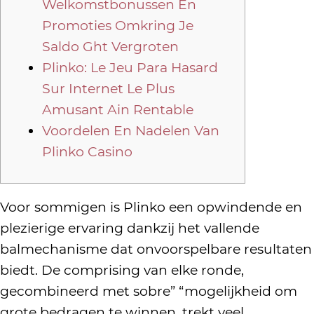
Welkomstbonussen En
Promoties Omkring Je
Saldo Ght Vergroten
Plinko: Le Jeu Para Hasard
Sur Internet Le Plus
Amusant Ain Rentable
Voordelen En Nadelen Van
Plinko Casino
Voor sommigen is Plinko een opwindende en
plezierige ervaring dankzij het vallende
balmechanisme dat onvoorspelbare resultaten
biedt. De comprising van elke ronde,
gecombineerd met sobre” “mogelijkheid om
grote bedragen te winnen, trekt veel