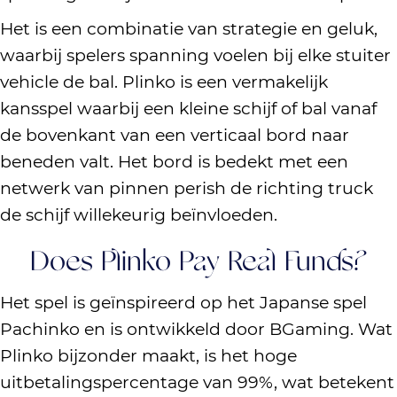
Het is een combinatie van strategie en geluk,
waarbij spelers spanning voelen bij elke stuiter
vehicle de bal. Plinko is een vermakelijk
kansspel waarbij een kleine schijf of bal vanaf
de bovenkant van een verticaal bord naar
beneden valt. Het bord is bedekt met een
netwerk van pinnen perish de richting truck
de schijf willekeurig beïnvloeden.
Does Plinko Pay Real Funds?
Het spel is geïnspireerd op het Japanse spel
Pachinko en is ontwikkeld door BGaming. Wat
Plinko bijzonder maakt, is het hoge
uitbetalingspercentage van 99%, wat betekent