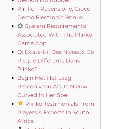
Gestion Du Budget
Plinko – Recensione, Gioco
Demo Electronic Bonus
System Requirements
Associated With The Plinko
Game App
Q: Existe-t-il Des Niveaux De
Risque Différents Dans
Plinko?
Begin Met Het Laag
Risiconiveau Als Je Nieuw
Curved In Het Spel
Plinko Testimonials From
Players & Experts In South
Africa