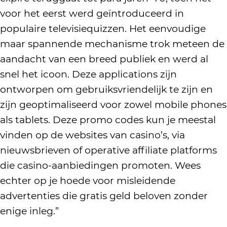
voor het eerst werd geïntroduceerd in
populaire televisiequizzen. Het eenvoudige
maar spannende mechanisme trok meteen de
aandacht van een breed publiek en werd al
snel het icoon. Deze applications zijn
ontworpen om gebruiksvriendelijk te zijn en
zijn geoptimaliseerd voor zowel mobile phones
als tablets. Deze promo codes kun je meestal
vinden op de websites van casino’s, via
nieuwsbrieven of operative affiliate platforms
die casino-aanbiedingen promoten. Wees
echter op je hoede voor misleidende
advertenties die gratis geld beloven zonder
enige inleg.”