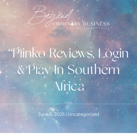
“plinko Reviews, Login
& Play In Southern
Africa
June 6, 2025
|
Uncategorized