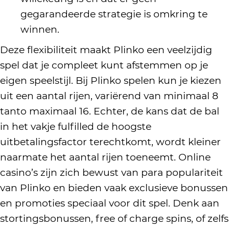
gegarandeerde strategie is omkring te
winnen.
Deze flexibiliteit maakt Plinko een veelzijdig
spel dat je compleet kunt afstemmen op je
eigen speelstijl. Bij Plinko spelen kun je kiezen
uit een aantal rijen, variërend van minimaal 8
tanto maximaal 16. Echter, de kans dat de bal
in het vakje fulfilled de hoogste
uitbetalingsfactor terechtkomt, wordt kleiner
naarmate het aantal rijen toeneemt. Online
casino’s zijn zich bewust van para populariteit
van Plinko en bieden vaak exclusieve bonussen
en promoties speciaal voor dit spel. Denk aan
stortingsbonussen, free of charge spins, of zelfs