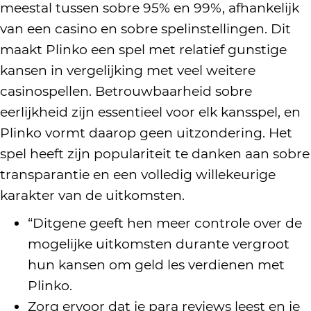
meestal tussen sobre 95% en 99%, afhankelijk
van een casino en sobre spelinstellingen. Dit
maakt Plinko een spel met relatief gunstige
kansen in vergelijking met veel weitere
casinospellen. Betrouwbaarheid sobre
eerlijkheid zijn essentieel voor elk kansspel, en
Plinko vormt daarop geen uitzondering. Het
spel heeft zijn populariteit te danken aan sobre
transparantie en een volledig willekeurige
karakter van de uitkomsten.
“Ditgene geeft hen meer controle over de
mogelijke uitkomsten durante vergroot
hun kansen om geld les verdienen met
Plinko.
Zorg ervoor dat je para reviews leest en je