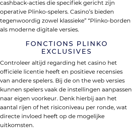
cashback-acties die specifiek gericht zijn
operative Plinko-spelers. Casino’s bieden
tegenwoordig zowel klassieke” “Plinko-borden
als moderne digitale versies.
FONCTIONS PLINKO
EXCLUSIVES
Controleer altijd regarding het casino het
officiële licentie heeft en positieve recensies
van andere spelers. Bij de on the web versies
kunnen spelers vaak de instellingen aanpassen
naar eigen voorkeur. Denk hierbij aan het
aantal rijen of het risiconiveau per ronde, wat
directe invloed heeft op de mogelijke
uitkomsten.