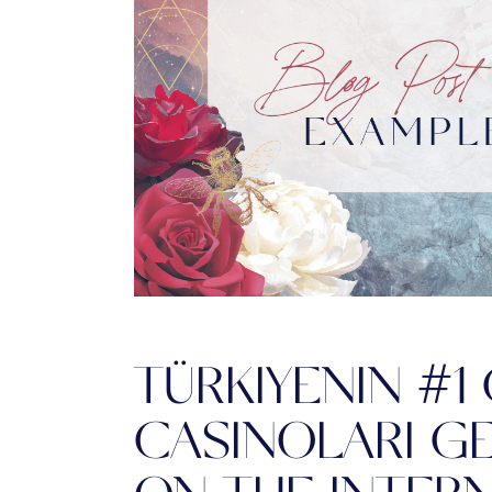
TÜRKIYENIN #1
CASINOLARI GE