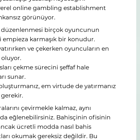
erel online gambling establishment
imkansız görünüyor.
rın düzenlenmesi birçok oyuncunun
li empieza karmaşık bir konudur.
yatırırken ve çekerken oyuncuların en
 oluyor.
ları çekme sürecini şeffaf hale
arı sunar.
p oluşturmanız, em virtude de yatırmanız
gerekir.
alarını çevirmekle kalmaz, aynı
eğlenebilirsiniz. Bahisçinin ofisinin
 ancak ücretli modda nasıl bahis
ları okumak gereksiz değildir. Bu