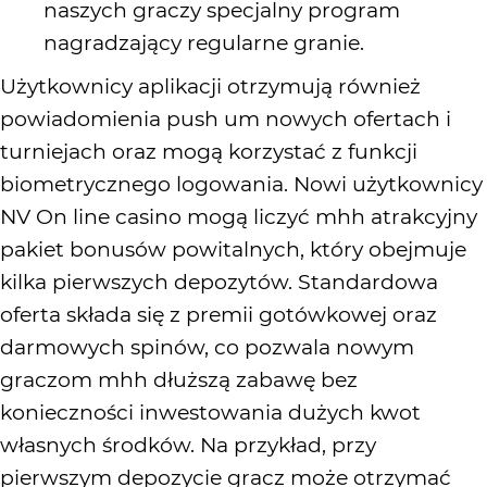
naszych graczy specjalny program
nagradzający regularne granie.
Użytkownicy aplikacji otrzymują również
powiadomienia push um nowych ofertach i
turniejach oraz mogą korzystać z funkcji
biometrycznego logowania. Nowi użytkownicy
NV On line casino mogą liczyć mhh atrakcyjny
pakiet bonusów powitalnych, który obejmuje
kilka pierwszych depozytów. Standardowa
oferta składa się z premii gotówkowej oraz
darmowych spinów, co pozwala nowym
graczom mhh dłuższą zabawę bez
konieczności inwestowania dużych kwot
własnych środków. Na przykład, przy
pierwszym depozycie gracz może otrzymać