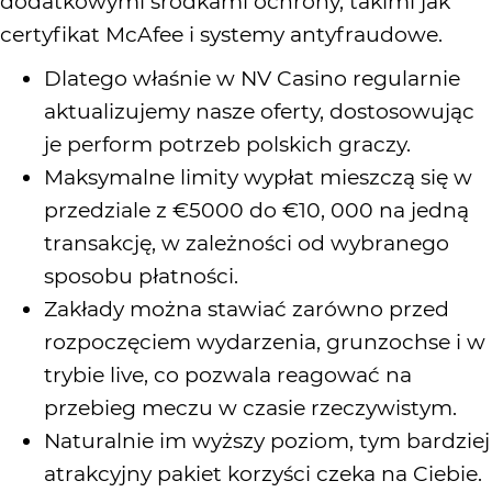
dodatkowymi środkami ochrony, takimi jak
certyfikat McAfee i systemy antyfraudowe.
Dlatego właśnie w NV Casino regularnie
aktualizujemy nasze oferty, dostosowując
je perform potrzeb polskich graczy.
Maksymalne limity wypłat mieszczą się w
przedziale z €5000 do €10, 000 na jedną
transakcję, w zależności od wybranego
sposobu płatności.
Zakłady można stawiać zarówno przed
rozpoczęciem wydarzenia, grunzochse i w
trybie live, co pozwala reagować na
przebieg meczu w czasie rzeczywistym.
Naturalnie im wyższy poziom, tym bardziej
atrakcyjny pakiet korzyści czeka na Ciebie.