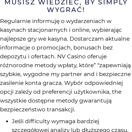
MUSISZ WIEDZIEĆ, BY SIMPLY
WYGRAĆ!
Regularnie informuję o wydarzeniach w
kasynach stacjonarnych i online, wybierając
najlepsze gry we kasyna. Dostarczam aktualne
informacje o promocjach, bonusach bez
depozytu i ofertach. NV Casino oferuje
różnorodne metody wpłaty, które” “zapewniają
szybkie, wygodne my partner and i bezpieczne
zasilenie konta gracza. Wybór odpowiedniej
opcji zależy od preferencji użytkownika, the
wszystkie dostępne metody gwarantują
bezpieczeństwo transakcji.
Jeśli difficulty wymaga bardziej
szczegółowej analizy lub dłuższego czasu,