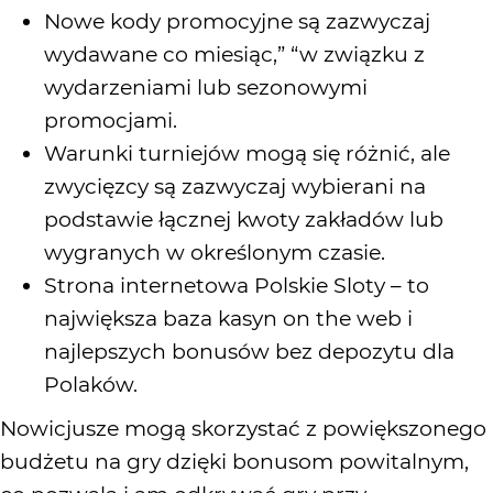
Nowe kody promocyjne są zazwyczaj
wydawane co miesiąc,” “w związku z
wydarzeniami lub sezonowymi
promocjami.
Warunki turniejów mogą się różnić, ale
zwycięzcy są zazwyczaj wybierani na
podstawie łącznej kwoty zakładów lub
wygranych w określonym czasie.
Strona internetowa Polskie Sloty – to
największa baza kasyn on the web i
najlepszych bonusów bez depozytu dla
Polaków.
Nowicjusze mogą skorzystać z powiększonego
budżetu na gry dzięki bonusom powitalnym,