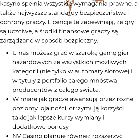
kasyno spełnia wszystkie wymagania prawne, a
także najwyższe standardy bezpieczeństwa i
ochrony graczy. Licencje te zapewniają, że gry
są uczciwe, a środki finansowe graczy są
zarządzane w sposób bezpieczny.
U nas możesz grać w szeroką gamę gier
hazardowych ze wszystkich możliwych
kategorii (nie tylko w automaty slotowe) i
w tytuły z portfolio całego mnóstwa
producentów z całego świata.
W miarę jak gracze awansują przez różne
poziomy lojalności, otrzymują korzyści
takie jak lepsze kursy wymiany i
dodatkowe bonusy.
NV Casino planuje również rozszerzyć