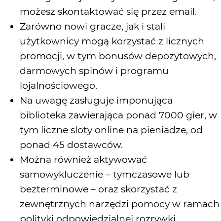
możesz skontaktować się przez email.
Zarówno nowi gracze, jak i stali
użytkownicy mogą korzystać z licznych
promocji, w tym bonusów depozytowych,
darmowych spinów i programu
lojalnościowego.
Na uwagę zasługuje imponująca
biblioteka zawierająca ponad 7000 gier, w
tym liczne sloty online na pieniadze, od
ponad 45 dostawców.
Można również aktywować
samowykluczenie – tymczasowe lub
bezterminowe – oraz skorzystać z
zewnętrznych narzędzi pomocy w ramach
polityki odpowiedzialnej rozrywki.