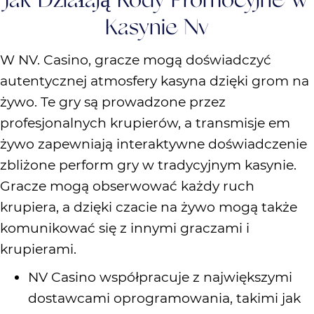
Jak Działają Kody Promocyjne W
Kasynie Nv
W NV. Casino, gracze mogą doświadczyć
autentycznej atmosfery kasyna dzięki grom na
żywo. Te gry są prowadzone przez
profesjonalnych krupierów, a transmisje em
żywo zapewniają interaktywne doświadczenie
zbliżone perform gry w tradycyjnym kasynie.
Gracze mogą obserwować każdy ruch
krupiera, a dzięki czacie na żywo mogą także
komunikować się z innymi graczami i
krupierami.
NV Casino współpracuje z największymi
dostawcami oprogramowania, takimi jak