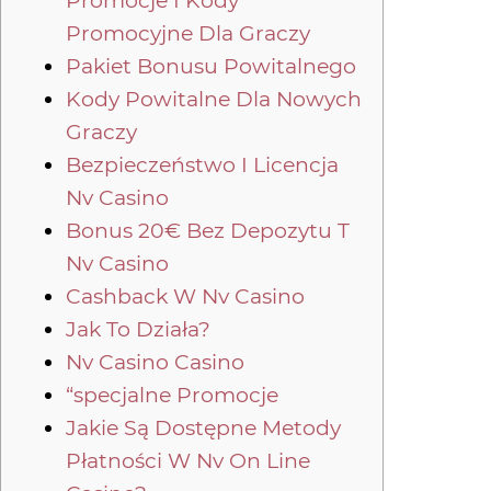
Promocje I Kody
Promocyjne Dla Graczy
Pakiet Bonusu Powitalnego
Kody Powitalne Dla Nowych
Graczy
Bezpieczeństwo I Licencja
Nv Casino
Bonus 20€ Bez Depozytu T
Nv Casino
Cashback W Nv Casino
Jak To Działa?
Nv Casino Casino
“specjalne Promocje
Jakie Są Dostępne Metody
Płatności W Nv On Line