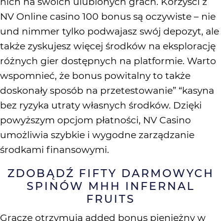
nich na swoich ulubionych grach. Korzyści z
NV Online casino 100 bonus są oczywiste – nie
und nimmer tylko podwajasz swój depozyt, ale
także zyskujesz więcej środków na eksplorację
różnych gier dostępnych na platformie. Warto
wspomnieć, że bonus powitalny to także
doskonały sposób na przetestowanie” “kasyna
bez ryzyka utraty własnych środków. Dzięki
powyższym opcjom płatności, NV Casino
umożliwia szybkie i wygodne zarządzanie
środkami finansowymi.
ZDOBĄDŹ FIFTY DARMOWYCH
SPINÓW MHH INFERNAL
FRUITS
Gracze otrzymują added bonus pieniężny w