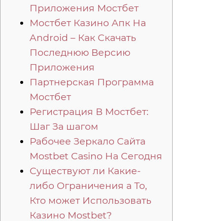
Приложения Мостбет
Мостбет Казино Апк На
Android – Как Скачать
Последнюю Версию
Приложения
Партнерская Программа
Мостбет
Регистрация В Мостбет:
Шаг За шагом
Рабочее Зеркало Сайта
Mostbet Casino На Сегодня
Существуют ли Какие-
либо Ограничения а То,
Кто может Использовать
Казино Mostbet?