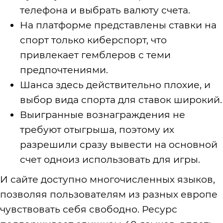
телефона и выбрать валюту счета.
На платформе представлены ставки на
спорт только киберспорт, что
привлекает гемблеров с теми
предпочтениями.
Шанса здесь действительно плохие, и
выбор вида спорта для ставок широкий.
Выигранные вознаграждения не
требуют отыгрыша, поэтому их
разрешили сразу вывести на основной
счет одноиз использовать для игры.
И сайте доступно многочисленных языков,
позволяя пользователям из разных европе
чувствовать себя свободно. Ресурс