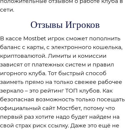
положительные отзывом о работе клуба в
сети.
Отзывы Игроков
В кассе Mostbet игрок сможет пополнить
баланс с карты, с электронного кошелька,
криптовалютой. Лимиты и комиссии
зависят от платежных систем и правил
игорного клуба. Тот быстрый способ
заиметь прямо на только свежее рабочее
зеркало – это рейтинг ТОП клубов. Как
безопасная возможность только посещать
официальный сайт Мостбет, потому что
первый раз хотите надо будет найдем на
свой страх риск ссылку. Даже это ещё не