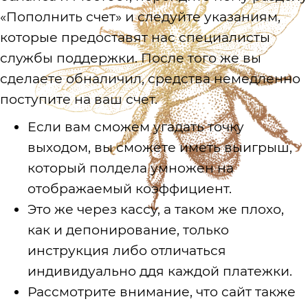
«Пополнить счет» и следуйте указаниям,
которые предоставят нас специалисты
службы поддержки. После того же вы
сделаете обналичил, средства немедленно
поступите на ваш счет.
Если вам сможем угадать точку
выходом, вы сможете иметь выигрыш,
который полдела умножен на
отображаемый коэффициент.
Это же через кассу, а таком же плохо,
как и депонирование, только
инструкция либо отличаться
индивидуально ддя каждой платежки.
Рассмотрите внимание, что сайт также