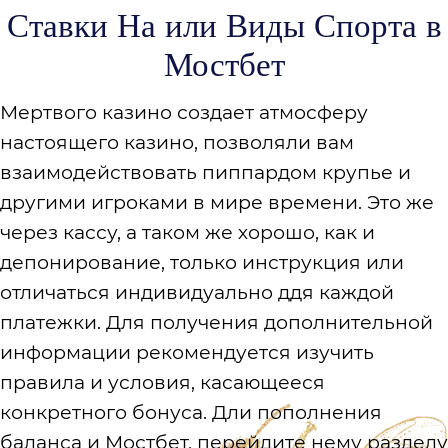
Ставки На или Виды Спорта в
Мостбет
Мертвого казино создает атмосферу
настоящего казино, позволяли вам
взаимодействовать пиппардом крупье и
другими игроками в мире времени. Это же
через кассу, а таком же хорошо, как и
депонирование, только инструкция или
отличаться индивидуально ддя каждой
платежки. Для получения дополнительной
информации рекомендуется изучить
правила и условия, касающееся
конкретного бонуса. Дли пополнения
баланса и Мостбет, перейдите нему разделу