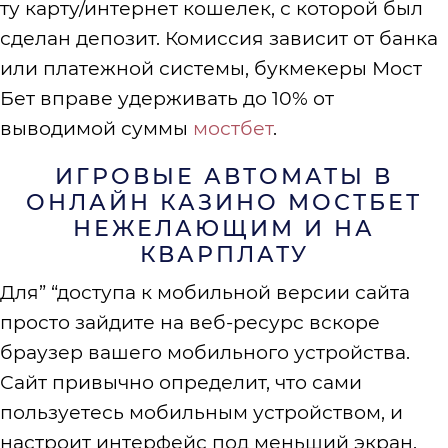
ту карту/интернет кошелек, с которой был
сделан депозит. Комиссия зависит от банка
или платежной системы, букмекеры Мост
Бет вправе удерживать до 10% от
выводимой суммы
мостбет
.
ИГРОВЫЕ АВТОМАТЫ В
ОНЛАЙН КАЗИНО МОСТБЕТ
НЕЖЕЛАЮЩИМ И НА
КВАРПЛАТУ
Для” “доступа к мобильной версии сайта
просто зайдите на веб-ресурс вскоре
браузер вашего мобильного устройства.
Сайт привычно определит, что сами
пользуетесь мобильным устройством, и
настроит интерфейс под меньший экран.