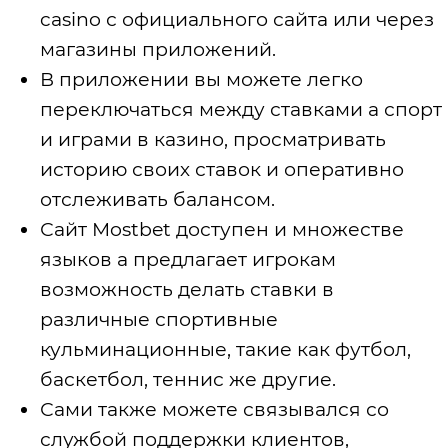
casino с официального сайта или через
магазины приложений.
В приложении вы можете легко
переключаться между ставками а спорт
и играми в казино, просматривать
историю своих ставок и оперативно
отслеживать балансом.
Сайт Mostbet доступен и множестве
языков а предлагает игрокам
возможность делать ставки в
различные спортивные
кульминационные, такие как футбол,
баскетбол, теннис же другие.
Сами также можете связывался со
службой поддержки клиентов,