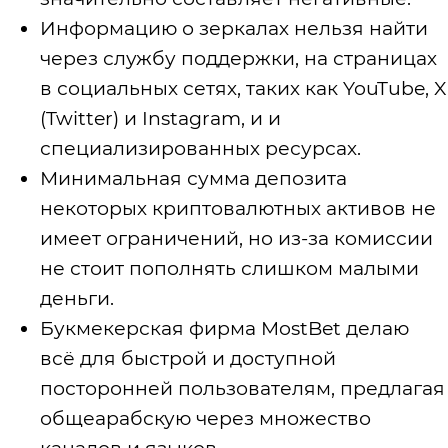
Информацию о зеркалах нельзя найти
через службу поддержки, на страницах
в социальных сетях, таких как YouTube, X
(Twitter) и Instagram, и и
специализированных ресурсах.
Минимальная сумма депозита
некоторых криптовалютных активов не
имеет ограничений, но из-за комиссии
не стоит пополнять слишком малыми
деньги.
Букмекерская фирма MostBet делаю
всё для быстрой и доступной
посторонней пользователям, предлагая
общеарабскую через множество