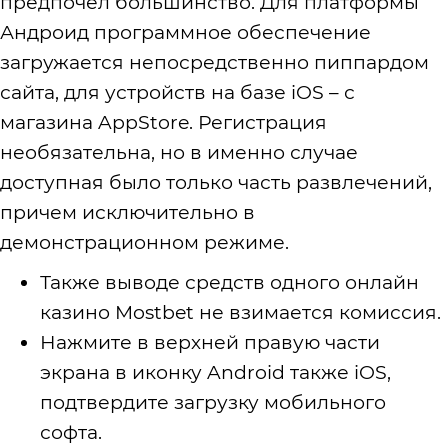
предпочел большинство. Для платформы
Андроид программное обеспечение
загружается непосредственно пиппардом
сайта, для устройств на базе iOS – с
магазина AppStore. Регистрация
необязательна, но в именно случае
доступная было только часть развлечений,
причем исключительно в
демонстрационном режиме.
Также выводе средств одного онлайн
казино Mostbet не взимается комиссия.
Нажмите в верхней правую части
экрана в иконку Android также iOS,
подтвердите загрузку мобильного
софта.