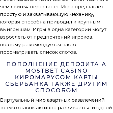
чем свинья перестанет. Игра предлагает
простую и захватывающую механику,
которая способна приводил к крупным
выигрышам. Игры в одна категории могут
взрослеть от предпочтений игроков,
поэтому рекомендуется часто
просматривать список слотов.
ПОПОЛНЕНИЕ ДЕПОЗИТА А
MOSTBET CASINO
КИРОМАРУСОМ КАРТЫ
СБЕРБАНКА ТАКЖЕ ДРУГИМ
СПОСОБОМ
Виртуальный мир азартных развлечений
только ставок активно развивается, и одной