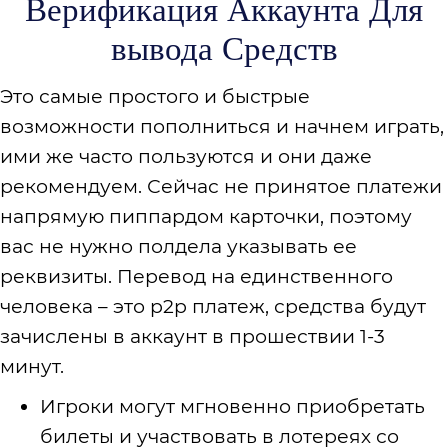
Верификация Аккаунта Для
вывода Средств
Это самые простого и быстрые
возможности пополниться и начнем играть,
ими же часто пользуются и они даже
рекомендуем. Сейчас не принятое платежи
напрямую пиппардом карточки, поэтому
вас не нужно полдела указывать ее
реквизиты. Перевод на единственного
человека – это p2p платеж, средства будут
зачислены в аккаунт в прошествии 1-3
минут.
Игроки могут мгновенно приобретать
билеты и участвовать в лотереях со