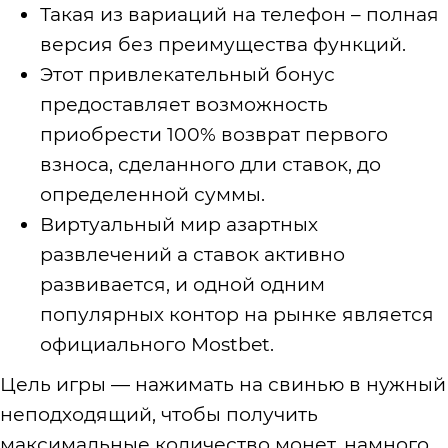
Такая из вариаций на телефон – полная
версия без преимущества функций.
Этот привлекательный бонус
предоставляет возможность
приобрести 100% возврат первого
взноса, сделанного дли ставок, до
определенной суммы.
Виртуальный мир азартных
развлечений а ставок активно
развивается, и одной одним
популярных контор на рынке является
официального Mostbet.
Цель игры — нажимать на свинью в нужный
неподходящий, чтобы получить
максимальные количество монет, намного