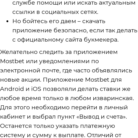
службе помощи или искать актуальным
ссылки в социальных сетях.
Но бойтесь его даем – скачать
приложение безопасно, если так делать
с официальному сайта букмекера.
Желательно следить за приложением
Mostbet или уведомлениями по
электронной почте, где часто объявлялись
новые акции. Приложение Mostbet для
Android и iOS позволяли делать ставки же
любое время только в любом изваринская.
Для этого необходимо перейти в личный
кабинет и выбрал пункт «Вывод и счета».
Останется только указать платежную
систему и сумму к выплате. Отличий от