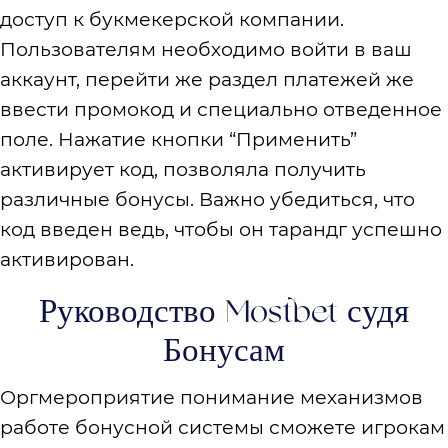
доступ к букмекерской компании.
Пользователям необходимо войти в ваш
аккаунт, перейти же раздел платежей же
ввести промокод и специально отведенное
поле. Нажатие кнопки “Применить”
активирует код, позволяла получить
различные бонусы. Важно убедиться, что
код введен ведь, чтобы он тарандг успешно
активирован.
Руководство Mostbet судя
Бонусам
Оргмероприятие понимание механизмов
работе бонусной системы сможете игрокам