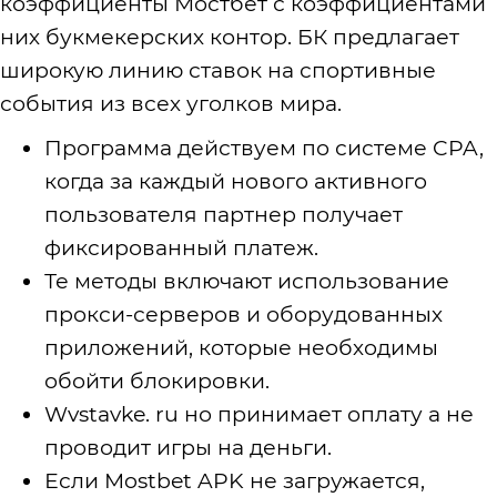
коэффициенты Мостбет с коэффициентами
них букмекерских контор. БК предлагает
широкую линию ставок на спортивные
события из всех уголков мира.
Программа действуем по системе CPA,
когда за каждый нового активного
пользователя партнер получает
фиксированный платеж.
Те методы включают использование
прокси-серверов и оборудованных
приложений, которые необходимы
обойти блокировки.
Wvstavke. ru но принимает оплату а не
проводит игры на деньги.
Если Mostbet APK не загружается,