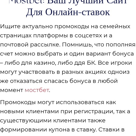
Mostbet: Ваш Лучший Сайт
Для Онлайн-ставок
Ищите актуально промокоды на семейных
страницах платформы в соцсетях и а
почтовой рассылке. Помнишь, что пополняя
счет можно выбрать и один вариант бонуса
– либо для казино, либо ддя БК. Все игроки
могут участвовать в разных акциях одноиз
же отказаться спасась бонуса в любой
момент
мостбет
.
Промокоды могут использоваться как
новыми клиентами при регистрации, так а
существующими клиентами также
формировании купона в ставку. Ставки в