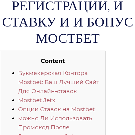
РЕГИСТРАЦИИ, И
СТАВКУ И И БОНУС
МОСТБЕТ
Content
Букмекерская Контора
Mostbet: Ваш Лучший Сайт
Для Онлайн-ставок
Mostbet Jetx
Опции Ставок на Mostbet
можно Ли Использовать
Промокод После