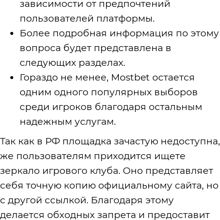
зависимости от предпочтений
пользователей платформы.
Более подробная информация по этому
вопроса будет представлена в
следующих разделах.
Гораздо не менее, Mostbet остается
одним одного популярных выборов
среди игроков благодаря остальным
надежным услугам.
Так как в РФ площадка зачастую недоступна,
же пользователям приходится ищете
зеркало игрового клуба. Оно представляет
себя точную копию официальному сайта, но
с другой ссылкой. Благодаря этому
делается обходных запрета и предоставит