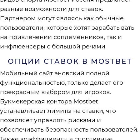
разные возможности для ставок.
Партнером могут являясь как обычные
пользователи, которые хотят зарабатывать
на привлечении соплеменников, так и
инфлюенсеры с большой речами.
ОПЦИИ СТАВОК В MOSTBET
Мобильный сайт эновский полной
функциональностью, только делает его
прекрасным выбором для игроков.
Букмекерская контора Mostbet
устанавливает лимиты на ставки, что
позволяет управлять рисками и
обеспечивать безопасность пользователей.
Также коэффициенты а спортивные