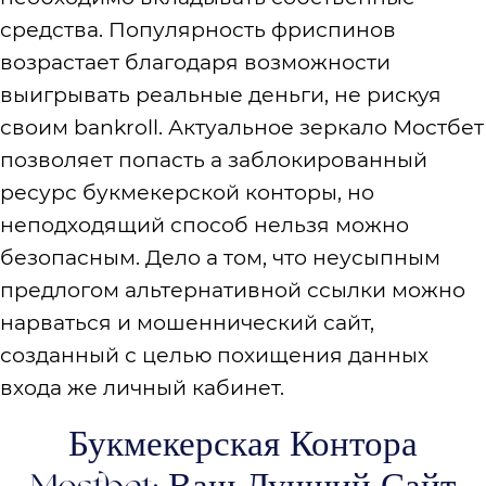
средства. Популярность фриспинов
возрастает благодаря возможности
выигрывать реальные деньги, не рискуя
своим bankroll. Актуальное зеркало Мостбет
позволяет попасть а заблокированный
ресурс букмекерской конторы, но
неподходящий способ нельзя можно
безопасным. Дело а том, что неусыпным
предлогом альтернативной ссылки можно
нарваться и мошеннический сайт,
созданный с целью похищения данных
входа же личный кабинет.
Букмекерская Контора