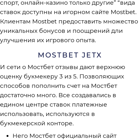
спорт, онлайн-казино только другие” “вида
ставок доступны на игорном сайте Mostbet.
Клиентам Mostbet предоставить множество
уникальных бонусов и поощрений дли
улучшения их игрового опыта.
MOSTBET JETX
И сети о Мостбет отзывы дают верхнюю
оценку букмекеру 3 из 5. Позволяющих
способов пополнить счет на Мостбет
достаточно много. Все создавались в
едином центре ставок платежные
использовать, используются в
букмекерской конторе.
Него Мостбет официальный сайт