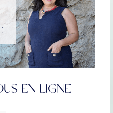
OUS EN LIGNE