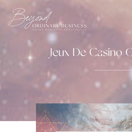
Jeux De Casino G