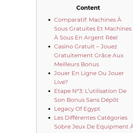
Content
Comparatif: Machines À
Sous Gratuites Et Machines
À Sous En Argent Réel
Casino Gratuit – Jouez
Gratuitement Grâce Aux
Meilleurs Bonus
Jouer En Ligne Ou Jouer
Live?
Etape N°3: L’utilisation De
Son Bonus Sans Dépôt
Legacy Of Egypt
Les Différentes Catégories
Sobre Jeux De Equipment 