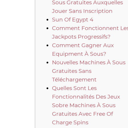
Sous Gratuites Auxquelles
Jouer Sans Inscription
Sun Of Egypt 4
Comment Fonctionnent Le
Jackpots Progressifs?
Comment Gagner Aux
Equipment À Sous?
Nouvelles Machines À Sous
Gratuites Sans
Téléchargement
Quelles Sont Les
Fonctionnalités Des Jeux
Sobre Machines À Sous
Gratuites Avec Free Of
Charge Spins