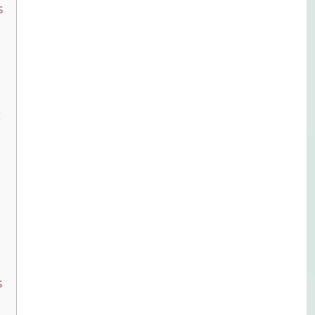
s
x
s