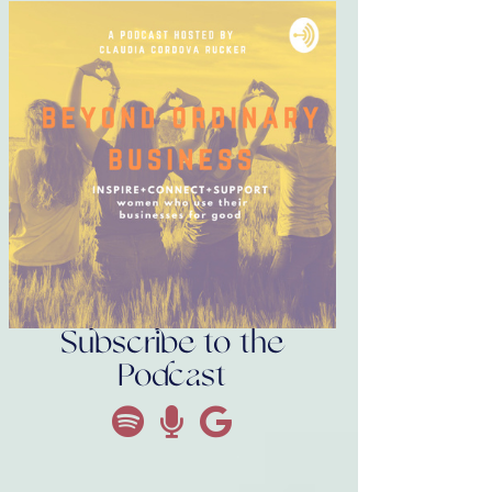
Subscribe to the
Podcast
Beyond Ordinary Business Podcast o
Beyond Ordinary Business Pod