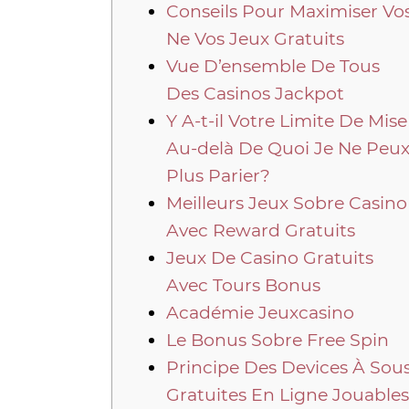
Conseils Pour Maximiser Vo
Ne Vos Jeux Gratuits
Vue D’ensemble De Tous
Des Casinos Jackpot
Y A-t-il Votre Limite De Mise
Au-delà De Quoi Je Ne Peu
Plus Parier?
Meilleurs Jeux Sobre Casino
Avec Reward Gratuits
Jeux De Casino Gratuits
Avec Tours Bonus
Académie Jeuxcasino
Le Bonus Sobre Free Spin
Principe Des Devices À Sou
Gratuites En Ligne Jouables