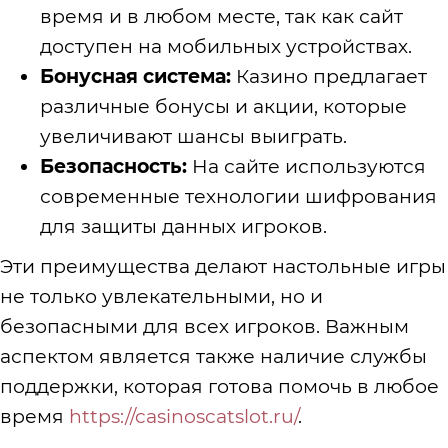
время и в любом месте, так как сайт
доступен на мобильных устройствах.
Бонусная система:
Казино предлагает
различные бонусы и акции, которые
увеличивают шансы выиграть.
Безопасность:
На сайте используются
современные технологии шифрования
для защиты данных игроков.
Эти преимущества делают настольные игры
не только увлекательными, но и
безопасными для всех игроков. Важным
аспектом является также наличие службы
поддержки, которая готова помочь в любое
время
https://casinoscatslot.ru/
.