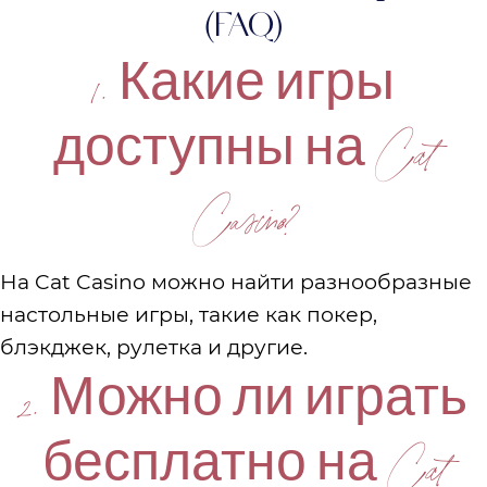
(FAQ)
1. Какие игры
доступны на Cat
Casino?
На Cat Casino можно найти разнообразные
настольные игры, такие как покер,
блэкджек, рулетка и другие.
2. Можно ли играть
бесплатно на Cat