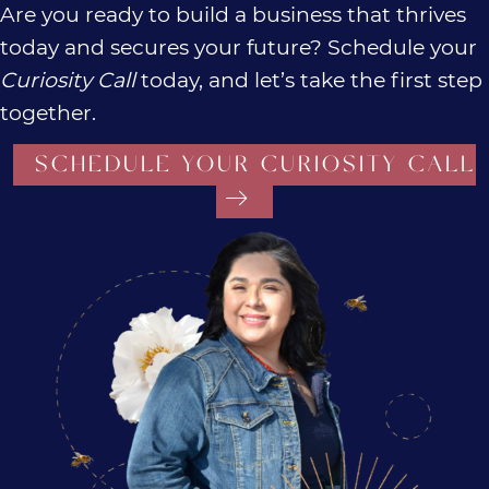
Are you ready to build a business that thrives
today and secures your future? Schedule your
Curiosity Call
today, and let’s take the first step
together.
SCHEDULE YOUR CURIOSITY CALL