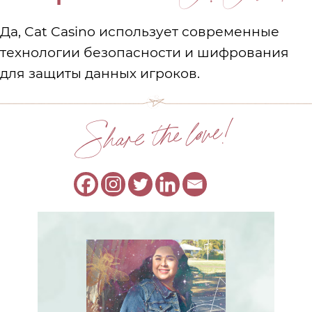
Да, Cat Casino использует современные
технологии безопасности и шифрования
для защиты данных игроков.
Share the love!