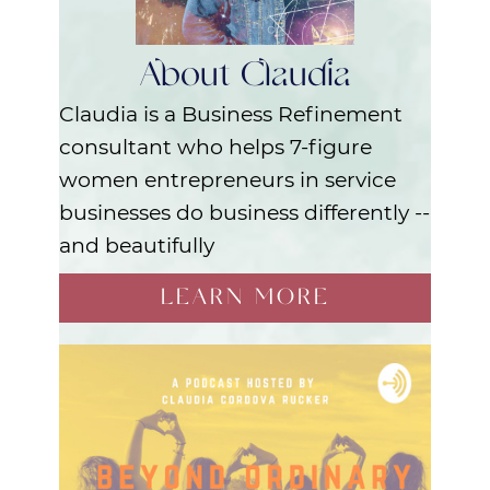
About Claudia
Claudia is a Business Refinement
consultant who helps 7-figure
women entrepreneurs in service
businesses do business differently --
and beautifully
LEARN MORE