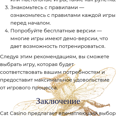
Знакомьтесь с правилами —
ознакомьтесь с правилами каждой игры
перед началом.
Попробуйте бесплатные версии —
многие игры имеют демо-версии, что
дает возможность потренироваться.
Следуя этим рекомендациям, вы сможете
выбрать игру, которая будет
соответствовать вашим потребностям и
предоставит максимальное удовольствие
от игрового процесса.
Заключение
Cat Casino предлагает впечатляющий выбор