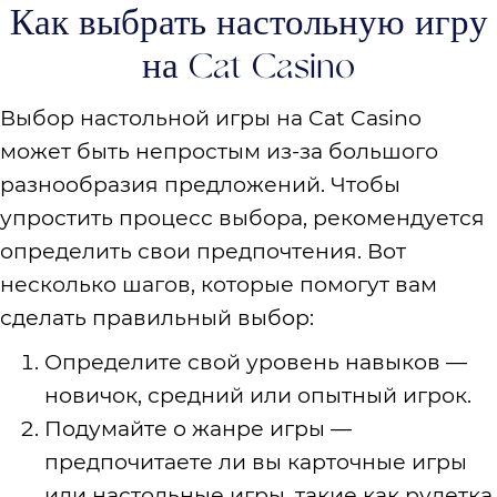
Как выбрать настольную игру
на Cat Casino
Выбор настольной игры на Cat Casino
может быть непростым из-за большого
разнообразия предложений. Чтобы
упростить процесс выбора, рекомендуется
определить свои предпочтения. Вот
несколько шагов, которые помогут вам
сделать правильный выбор:
Определите свой уровень навыков —
новичок, средний или опытный игрок.
Подумайте о жанре игры —
предпочитаете ли вы карточные игры
или настольные игры, такие как рулетка.