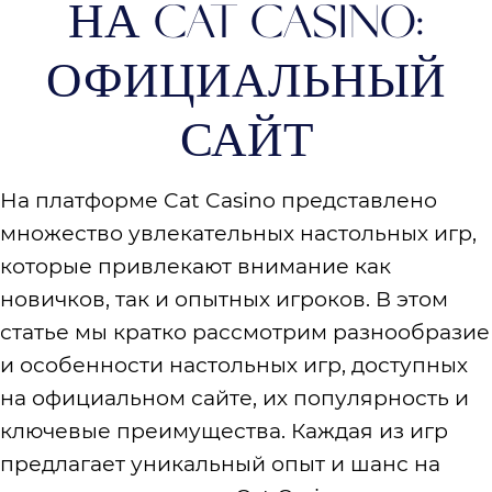
НА CAT CASINO:
ОФИЦИАЛЬНЫЙ
САЙТ
На платформе Cat Casino представлено
множество увлекательных настольных игр,
которые привлекают внимание как
новичков, так и опытных игроков. В этом
статье мы кратко рассмотрим разнообразие
и особенности настольных игр, доступных
на официальном сайте, их популярность и
ключевые преимущества. Каждая из игр
предлагает уникальный опыт и шанс на