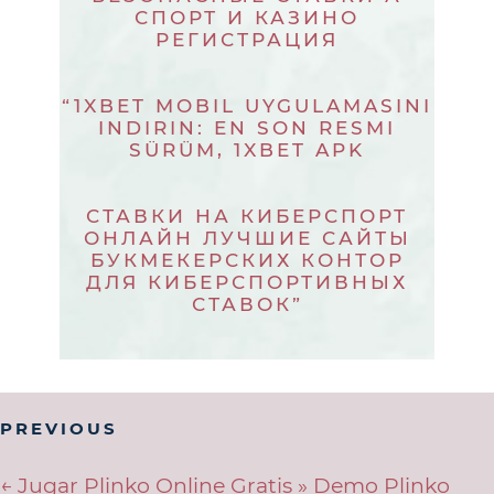
СПОРТ И КАЗИНО
РЕГИСТРАЦИЯ
“1XBET MOBIL UYGULAMASINI
INDIRIN: EN SON RESMI
SÜRÜM, 1XBET APK
СТАВКИ НА КИБЕРСПОРТ
ОНЛАЙН ЛУЧШИЕ САЙТЫ
БУКМЕКЕРСКИХ КОНТОР
ДЛЯ КИБЕРСПОРТИВНЫХ
СТАВОК”
Posts
PREVIOUS
navigation
Posts
← Jugar Plinko Online Gratis » Demo Plinko