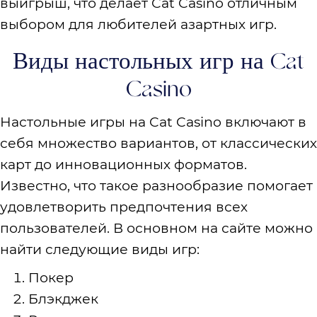
выигрыш, что делает Cat Casino отличным
выбором для любителей азартных игр.
Виды настольных игр на Cat
Casino
Настольные игры на Cat Casino включают в
себя множество вариантов, от классических
карт до инновационных форматов.
Известно, что такое разнообразие помогает
удовлетворить предпочтения всех
пользователей. В основном на сайте можно
найти следующие виды игр:
Покер
Блэкджек