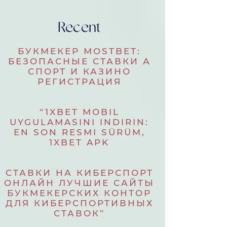
Recent
БУКМЕКЕР MOSTBET:
БЕЗОПАСНЫЕ СТАВКИ А
СПОРТ И КАЗИНО
РЕГИСТРАЦИЯ
“1XBET MOBIL
UYGULAMASINI INDIRIN:
EN SON RESMI SÜRÜM,
1XBET APK
СТАВКИ НА КИБЕРСПОРТ
ОНЛАЙН ЛУЧШИЕ САЙТЫ
БУКМЕКЕРСКИХ КОНТОР
ДЛЯ КИБЕРСПОРТИВНЫХ
СТАВОК”