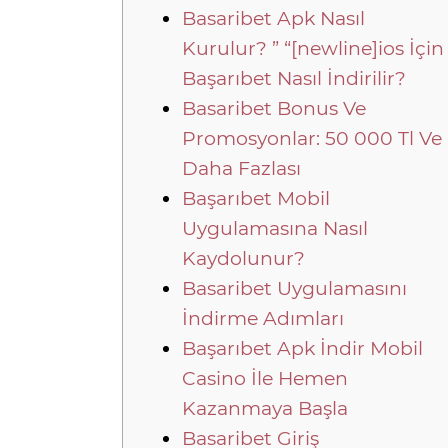
Basaribet Apk Nasıl
Kurulur? ” “[newline]ios İçin
Başarıbet Nasıl İndirilir?
Basaribet Bonus Ve
Promosyonlar: 50 000 Tl Ve
Daha Fazlası
Başarıbet Mobil
Uygulamasına Nasıl
Kaydolunur?
Basaribet Uygulamasını
İndirme Adımları
Başarıbet Apk İndir Mobil
Casino İle Hemen
Kazanmaya Başla
Basaribet Giriş