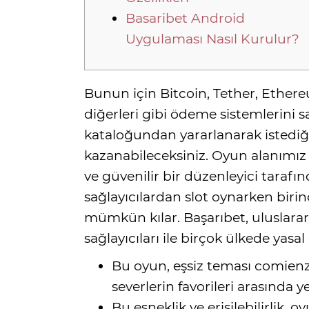
Basaribet Android
Uygulaması Nasıl Kurulur?
Bunun için Bitcoin, Tether, Ethere
diğerleri gibi ödeme sistemlerini 
kataloğundan yararlanarak istediğ
kazanabileceksiniz. Oyun alanımız 
ve güvenilir bir düzenleyici tarafı
sağlayıcılardan slot oynarken birin
mümkün kılar. Başarıbet, uluslarar
sağlayıcıları ile birçok ülkede yasa
Bu oyun, eşsiz teması comienz
severlerin favorileri arasında yer
Bu esneklik ve erişilebilirlik, 