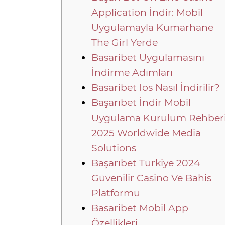
Application İndir: Mobil
Uygulamayla Kumarhane
The Girl Yerde
Basaribet Uygulamasını
İndirme Adımları
Basaribet Ios Nasıl İndirilir?
Başarıbet İndir Mobil
Uygulama Kurulum Rehber
2025 Worldwide Media
Solutions
Başarıbet Türkiye 2024
Güvenilir Casino Ve Bahis
Platformu
Basaribet Mobil App
Özellikleri