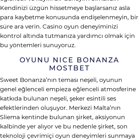
Kendinizi üzgün hissetmeye başlarsanız asla
para kaybetme konusunda endişelenmeyin, bir
süre ara verin. Casino oyun deneyiminizi
kontrol altında tutmanıza yardımcı olmak için
bu yöntemleri sunuyoruz.
OYUNU NICE BONANZA
MOSTBET
Sweet Bonanza’nın teması neşeli, oyunun
genel eğlenceli empieza eğlenceli atmosferine
katkıda bulunan neşeli, şeker esintili ses
efektlerinden oluşuyor. Merkezi Malta’nın
Sliema kentinde bulunan şirket, aksiyonun
kalbinde yer alıyor ve bu nedenle şirket, son
teknoloji çevrimiçi oyun deneyimleri sunmaya