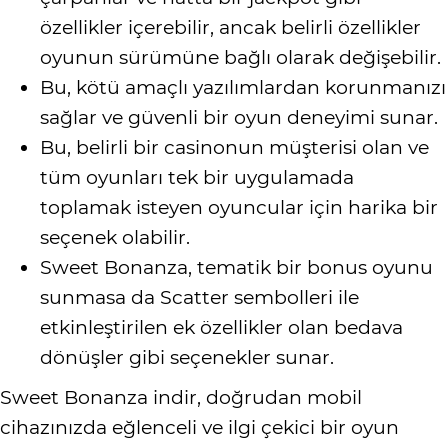
özellikler içerebilir, ancak belirli özellikler
oyunun sürümüne bağlı olarak değişebilir.
Bu, kötü amaçlı yazılımlardan korunmanızı
sağlar ve güvenli bir oyun deneyimi sunar.
Bu, belirli bir casinonun müşterisi olan ve
tüm oyunları tek bir uygulamada
toplamak isteyen oyuncular için harika bir
seçenek olabilir.
Sweet Bonanza, tematik bir bonus oyunu
sunmasa da Scatter sembolleri ile
etkinleştirilen ek özellikler olan bedava
dönüşler gibi seçenekler sunar.
Sweet Bonanza indir, doğrudan mobil
cihazınızda eğlenceli ve ilgi çekici bir oyun