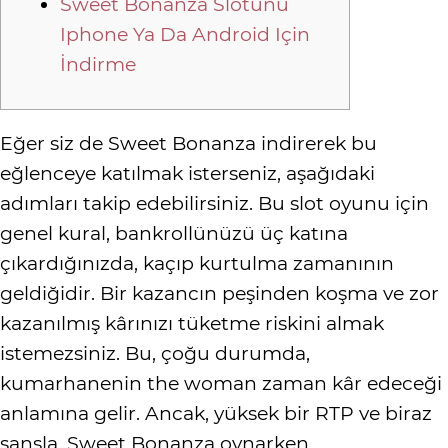
Sweet Bonanza Slotunu
Iphone Ya Da Android Için
İndirme
Eğer siz de Sweet Bonanza indirerek bu
eğlenceye katılmak isterseniz, aşağıdaki
adımları takip edebilirsiniz. Bu slot oyunu için
genel kural, bankrollünüzü üç katına
çıkardığınızda, kaçıp kurtulma zamanının
geldiğidir. Bir kazancın peşinden koşma ve zor
kazanılmış kârınızı tüketme riskini almak
istemezsiniz. Bu, çoğu durumda,
kumarhanenin the woman zaman kâr edeceği
anlamına gelir. Ancak, yüksek bir RTP ve biraz
şansla, Sweet Bonanza oynarken