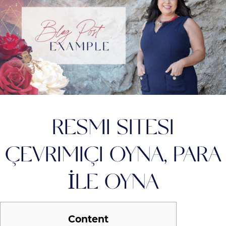
RESMI SITESI
ÇEVRIMIÇI OYNA, PARA
İLE OYNA
Content