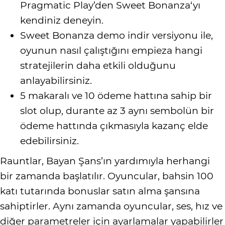
Pragmatic Play’den Sweet Bonanza‘yı
kendiniz deneyin.
Sweet Bonanza demo indir versiyonu ile,
oyunun nasıl çalıştığını empieza hangi
stratejilerin daha etkili olduğunu
anlayabilirsiniz.
5 makaralı ve 10 ödeme hattına sahip bir
slot olup, durante az 3 aynı sembolün bir
ödeme hattında çıkmasıyla kazanç elde
edebilirsiniz.
Rauntlar, Bayan Şans’ın yardımıyla herhangi
bir zamanda başlatılır. Oyuncular, bahsin 100
katı tutarında bonuslar satın alma şansına
sahiptirler. Aynı zamanda oyuncular, ses, hız ve
diğer parametreler için ayarlamalar yapabilirler