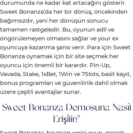
durumunda ne kadar kat artacağını gösterir.
Sweet Bonanza’da her bir dönüş, öncekinden
bağımsızdır, yani her dönüşün sonucu
tamamen rastgeledir. Bu, oyunun adil ve
öngörülemeyen olmasını sağlar ve your ex
oyuncuya kazanma şansı verir. Para için Sweet
Bonanza oynamak için bir site seçmek her
oyuncu için önemli bir karardır. Pin-Up,
Vavada, Stake, 1xBet, 1Win ve 7Slots, basit kayıt,
bonus programları ve güvenilirlik dahil olmak
üzere çeşitli avantajlar sunar.
Sweet Bonanza Demosuna Nasıl
Erişilir?
Sweet Bonanza, heyecan verici oyun, gerçek