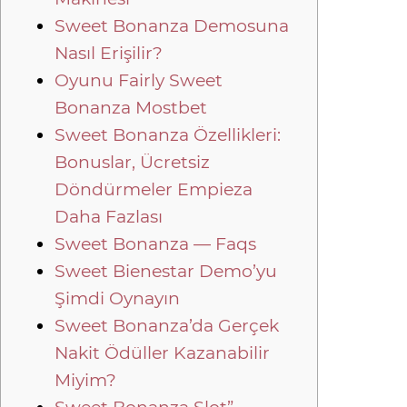
Sweet Bonanza Demosuna
Nasıl Erişilir?
Oyunu Fairly Sweet
Bonanza Mostbet
Sweet Bonanza Özellikleri:
Bonuslar, Ücretsiz
Döndürmeler Empieza
Daha Fazlası
Sweet Bonanza — Faqs
Sweet Bienestar Demo’yu
Şimdi Oynayın
Sweet Bonanza’da Gerçek
Nakit Ödüller Kazanabilir
Miyim?