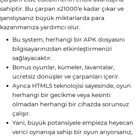
sahiptir. Bu çarpan x21000’e kadar çıkar ve
şanslıysanız büyük miktarlarda para
kazanmanıza yardımcı olur.
Bu system, herhangi bir APK dosyasını
bilgisayarınızdan etkinleştirmenizi
sağlayacaktır.
Bonus oyunlar, kümeler, lavantalar,
ücretsiz dönüşler ve çarpanları içerir.
Ayrıca HTML5 teknolojisi sayesinde, oyun
herhangi bir gecikme veya kesinti
olmadan herhangi bir cihazda sorunsuz
çalışır.
Yani, büyük potansiyele empieza heyecan
verici oynanışa sahip bir oyun arıyorsanız,