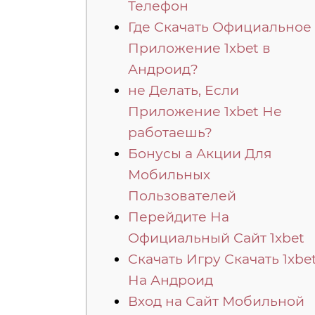
Телефон
Где Скачать Официальное
Приложение 1xbet в
Андроид?
не Делать, Если
Приложение 1xbet Не
работаешь?
Бонусы а Акции Для
Мобильных
Пользователей
Перейдите На
Официальный Сайт 1xbet
Скачать Игру Скачать 1xbe
На Андроид
Вход на Сайт Мобильной