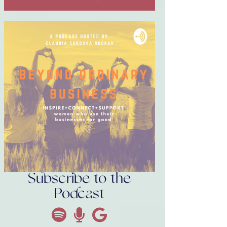
Subscribe to the
Podcast
Beyond Ordinary Business Podcast o
Beyond Ordinary Business Pod