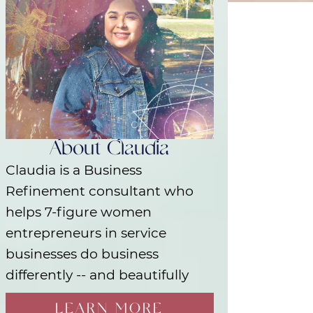
About Claudia
Claudia is a Business
Refinement consultant who
helps 7-figure women
entrepreneurs in service
businesses do business
differently -- and beautifully
LEARN MORE