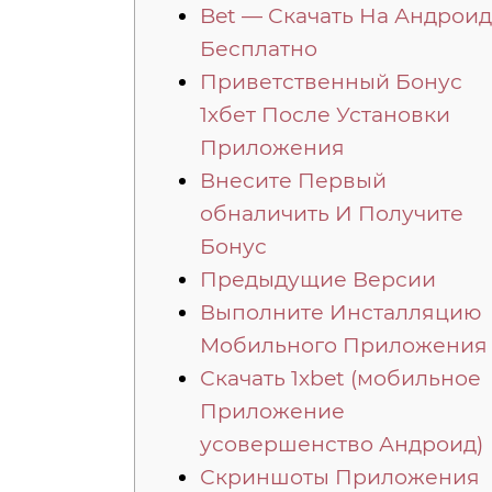
Bet — Скачать На Андроид
Бесплатно
Приветственный Бонус
1хбет После Установки
Приложения
Внесите Первый
обналичить И Получите
Бонус
Предыдущие Версии
Выполните Инсталляцию
Мобильного Приложения
Скачать 1xbet (мобильное
Приложение
усовершенство Андроид)
Скриншоты Приложения