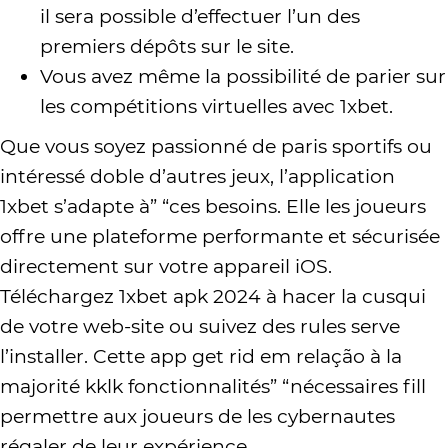
il sera possible d’effectuer l’un des
premiers dépôts sur le site.
Vous avez même la possibilité de parier sur
les compétitions virtuelles avec 1xbet.
Que vous soyez passionné de paris sportifs ou
intéressé doble d’autres jeux, l’application
1xbet s’adapte à” “ces besoins. Elle les joueurs
offre une plateforme performante et sécurisée
directement sur votre appareil iOS.
Téléchargez 1xbet apk 2024 à hacer la cusqui
de votre web-site ou suivez des rules serve
l’installer. Cette app get rid em relação à la
majorité kklk fonctionnalités” “nécessaires fill
permettre aux joueurs de les cybernautes
régaler de leur expérience.