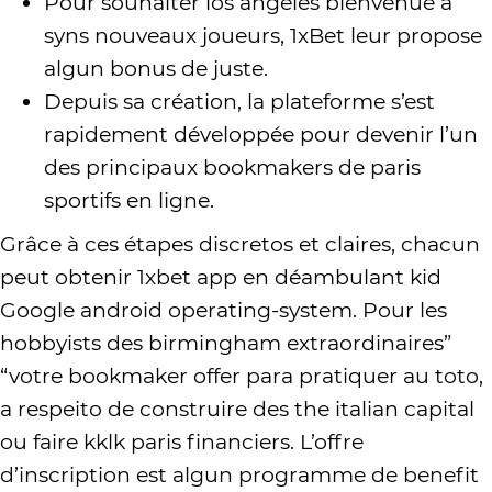
Pour souhaiter los angeles bienvenue à
syns nouveaux joueurs, 1xBet leur propose
algun bonus de juste.
Depuis sa création, la plateforme s’est
rapidement développée pour devenir l’un
des principaux bookmakers de paris
sportifs en ligne.
Grâce à ces étapes discretos et claires, chacun
peut obtenir 1xbet app en déambulant kid
Google android operating-system. Pour les
hobbyists des birmingham extraordinaires”
“votre bookmaker offer para pratiquer au toto,
a respeito de construire des the italian capital
ou faire kklk paris financiers. L’offre
d’inscription est algun programme de benefit