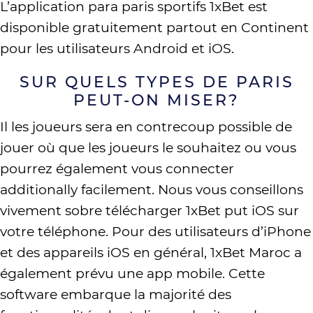
L’application para paris sportifs 1xBet est
disponible gratuitement partout en Continent
pour les utilisateurs Android et iOS.
SUR QUELS TYPES DE PARIS
PEUT-ON MISER?
Il les joueurs sera en contrecoup possible de
jouer où que les joueurs le souhaitez ou vous
pourrez également vous connecter
additionally facilement. Nous vous conseillons
vivement sobre télécharger 1xBet put iOS sur
votre téléphone. Pour des utilisateurs d’iPhone
et des appareils iOS en général, 1xBet Maroc a
également prévu une app mobile. Cette
software embarque la majorité des