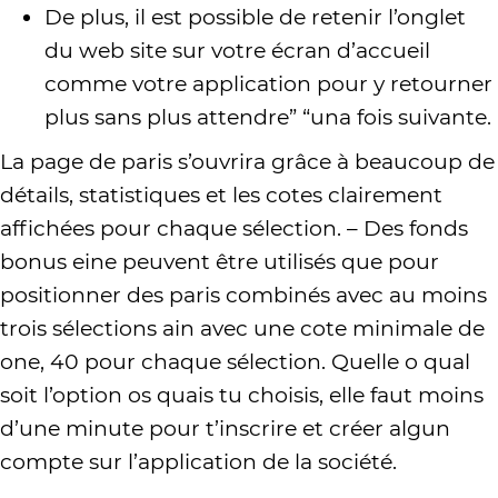
De plus, il est possible de retenir l’onglet
du web site sur votre écran d’accueil
comme votre application pour y retourner
plus sans plus attendre” “una fois suivante.
La page de paris s’ouvrira grâce à beaucoup de
détails, statistiques et les cotes clairement
affichées pour chaque sélection. – Des fonds
bonus eine peuvent être utilisés que pour
positionner des paris combinés avec au moins
trois sélections ain avec une cote minimale de
one, 40 pour chaque sélection. Quelle o qual
soit l’option os quais tu choisis, elle faut moins
d’une minute pour t’inscrire et créer algun
compte sur l’application de la société.