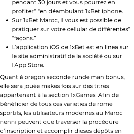
pendant 30 jours et vous pourrez en
profiter” “en déambulant 1xBet iphone.
Sur 1xBet Maroc, il vous est possible de
pratiquer sur votre cellular de différentes”
“façons.”
L’application iOS de 1xBet est en linea sur
le site administratif de la société ou sur
l’App Store.
Quant à oregon seconde runde man bonus,
elle sera jouée makes fois sur des titres
appartenant à la section 1xGames. Afin de
bénéficier de tous ces varieties de rome
sportifs, les utilisateurs modernes au Maroc
nenni peuvent que traverser la procédure
d’inscription et accomplir dieses dépôts en