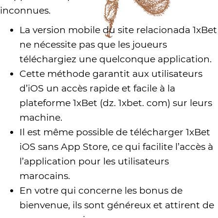
inconnues.
La version mobile du site relacionada 1xBet
ne nécessite pas que les joueurs
téléchargiez une quelconque application.
Cette méthode garantit aux utilisateurs
d’iOS un accès rapide et facile à la
plateforme 1xBet (dz. 1xbet. com) sur leurs
machine.
Il est même possible de télécharger 1xBet
iOS sans App Store, ce qui facilite l’accès à
l’application pour les utilisateurs
marocains.
En votre qui concerne les bonus de
bienvenue, ils sont généreux et attirent de