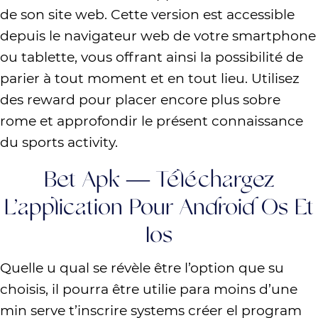
de son site web. Cette version est accessible
depuis le navigateur web de votre smartphone
ou tablette, vous offrant ainsi la possibilité de
parier à tout moment et en tout lieu. Utilisez
des reward pour placer encore plus sobre
rome et approfondir le présent connaissance
du sports activity.
Bet Apk — Téléchargez
L’application Pour Android Os Et
Ios
Quelle u qual se révèle être l’option que su
choisis, il pourra être utilie para moins d’une
min serve t’inscrire systems créer el program