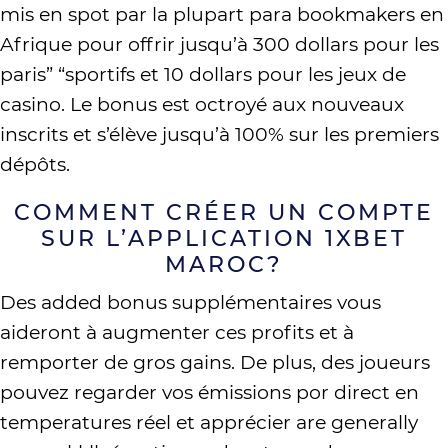
mis en spot par la plupart para bookmakers en
Afrique pour offrir jusqu’à 300 dollars pour les
paris” “sportifs et 10 dollars pour les jeux de
casino. Le bonus est octroyé aux nouveaux
inscrits et s’élève jusqu’à 100% sur les premiers
dépôts.
COMMENT CRÉER UN COMPTE
SUR L’APPLICATION 1XBET
MAROC?
Des added bonus supplémentaires vous
aideront à augmenter ces profits et à
remporter de gros gains. De plus, des joueurs
pouvez regarder vos émissions por direct en
temperatures réel et apprécier are generally