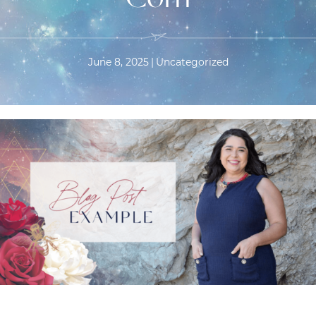
June 8, 2025
|
Uncategorized