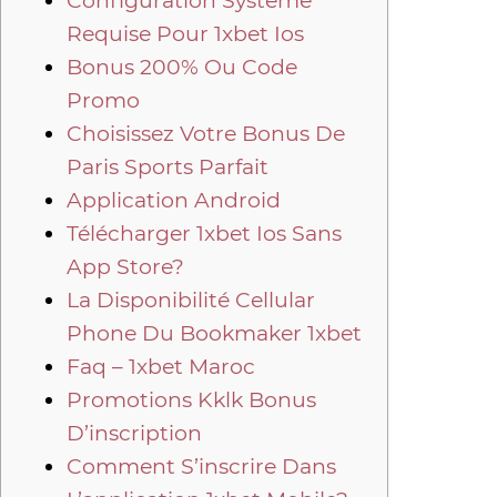
Configuration Système
Requise Pour 1xbet Ios
Bonus 200% Ou Code
Promo
Choisissez Votre Bonus De
Paris Sports Parfait
Application Android
Télécharger 1xbet Ios Sans
App Store?
La Disponibilité Cellular
Phone Du Bookmaker 1xbet
Faq – 1xbet Maroc
Promotions Kklk Bonus
D’inscription
Comment S’inscrire Dans