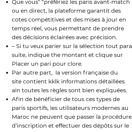
Que vous” “préfériez les paris avant-match
ou en direct, la plateforme garantit des
cotes compétitives et des mises à jour en
temps réel, vous permettant de prendre
des décisions éclairées avec précision.
– Si tu veux parier sur la sélection tout para
suite, indique the montant et clique sur
Placer un pari pour clore.
Par autre part, la version française du
site contient kklk informations détaillées
ain toutes les règles sont bien expliquées.
Afin de bénéficier de tous ces types de
paris sportifs, les utilisateurs modernes au
Maroc ne peuvent que passer la procédure
d’inscription et effectuer des dépôts sur le