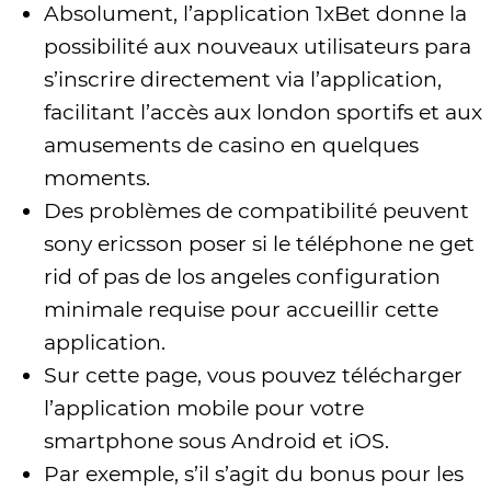
Absolument, l’application 1xBet donne la
possibilité aux nouveaux utilisateurs para
s’inscrire directement via l’application,
facilitant l’accès aux london sportifs et aux
amusements de casino en quelques
moments.
Des problèmes de compatibilité peuvent
sony ericsson poser si le téléphone ne get
rid of pas de los angeles configuration
minimale requise pour accueillir cette
application.
Sur cette page, vous pouvez télécharger
l’application mobile pour votre
smartphone sous Android et iOS.
Par exemple, s’il s’agit du bonus pour les