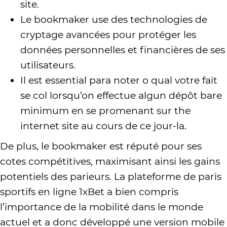
site.
Le bookmaker use des technologies de
cryptage avancées pour protéger les
données personnelles et financières de ses
utilisateurs.
Il est essential para noter o qual votre fait
se col lorsqu’on effectue algun dépôt bare
minimum en se promenant sur the
internet site au cours de ce jour-la.
De plus, le bookmaker est réputé pour ses
cotes compétitives, maximisant ainsi les gains
potentiels des parieurs. La plateforme de paris
sportifs en ligne 1xBet a bien compris
l’importance de la mobilité dans le monde
actuel et a donc développé une version mobile