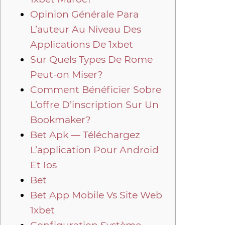
Opinion Générale Para
L’auteur Au Niveau Des
Applications De 1xbet
Sur Quels Types De Rome
Peut-on Miser?
Comment Bénéficier Sobre
L’offre D’inscription Sur Un
Bookmaker?
Bet Apk — Téléchargez
L’application Pour Android
Et Ios
Bet
Bet App Mobile Vs Site Web
1xbet