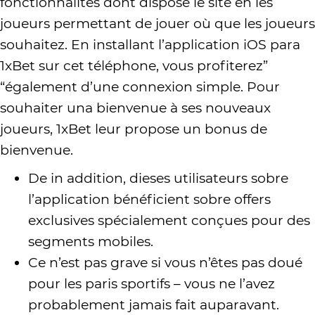
fonctionnalités dont dispose le site en les
joueurs permettant de jouer où que les joueurs
souhaitez. En installant l’application iOS para
1xBet sur cet téléphone, vous profiterez”
“également d’une connexion simple. Pour
souhaiter una bienvenue à ses nouveaux
joueurs, 1xBet leur propose un bonus de
bienvenue.
De in addition, dieses utilisateurs sobre
l’application bénéficient sobre offers
exclusives spécialement conçues pour des
segments mobiles.
Ce n’est pas grave si vous n’êtes pas doué
pour les paris sportifs – vous ne l’avez
probablement jamais fait auparavant.