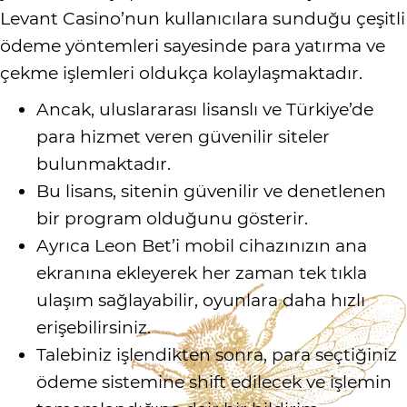
Levant Casino’nun kullanıcılara sunduğu çeşitli
ödeme yöntemleri sayesinde para yatırma ve
çekme işlemleri oldukça kolaylaşmaktadır.
Ancak, uluslararası lisanslı ve Türkiye’de
para hizmet veren güvenilir siteler
bulunmaktadır.
Bu lisans, sitenin güvenilir ve denetlenen
bir program olduğunu gösterir.
Ayrıca Leon Bet’i mobil cihazınızın ana
ekranına ekleyerek her zaman tek tıkla
ulaşım sağlayabilir, oyunlara daha hızlı
erişebilirsiniz.
Talebiniz işlendikten sonra, para seçtiğiniz
ödeme sistemine shift edilecek ve işlemin