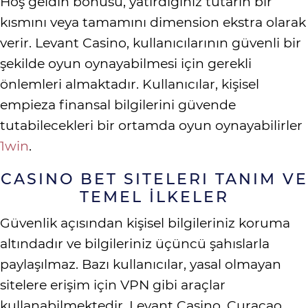
Hoş geldin bonusu, yatırdığınız tutarın bir
kısmını veya tamamını dimension ekstra olarak
verir. Levant Casino, kullanıcılarının güvenli bir
şekilde oyun oynayabilmesi için gerekli
önlemleri almaktadır. Kullanıcılar, kişisel
empieza finansal bilgilerini güvende
tutabilecekleri bir ortamda oyun oynayabilirler
1win
.
CASINO BET SITELERI TANIM VE
TEMEL İLKELER
Güvenlik açısından kişisel bilgileriniz koruma
altındadır ve bilgileriniz üçüncü şahıslarla
paylaşılmaz. Bazı kullanıcılar, yasal olmayan
sitelere erişim için VPN gibi araçlar
kullanabilmektedir. Levant Casino, Curacao