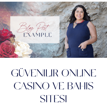
GÜVENILIR ONLINE
CASINO VE BAHIS
SITESI