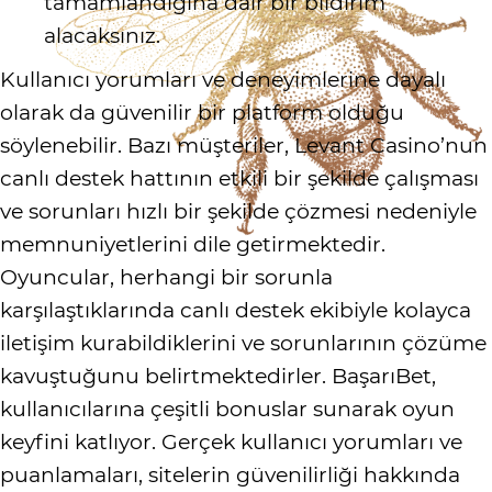
tamamlandığına dair bir bildirim
alacaksınız.
Kullanıcı yorumları ve deneyimlerine dayalı
olarak da güvenilir bir platform olduğu
söylenebilir. Bazı müşteriler, Levant Casino’nun
canlı destek hattının etkili bir şekilde çalışması
ve sorunları hızlı bir şekilde çözmesi nedeniyle
memnuniyetlerini dile getirmektedir.
Oyuncular, herhangi bir sorunla
karşılaştıklarında canlı destek ekibiyle kolayca
iletişim kurabildiklerini ve sorunlarının çözüme
kavuştuğunu belirtmektedirler. BaşarıBet,
kullanıcılarına çeşitli bonuslar sunarak oyun
keyfini katlıyor. Gerçek kullanıcı yorumları ve
puanlamaları, sitelerin güvenilirliği hakkında