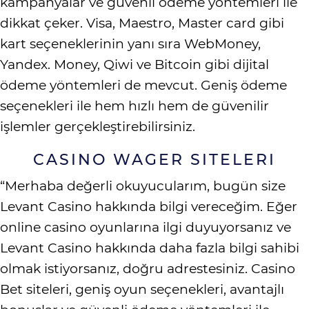
kampanyalar ve güvenli ödeme yöntemleri ile
dikkat çeker. Visa, Maestro, Master card gibi
kart seçeneklerinin yanı sıra WebMoney,
Yandex. Money, Qiwi ve Bitcoin gibi dijital
ödeme yöntemleri de mevcut. Geniş ödeme
seçenekleri ile hem hızlı hem de güvenilir
işlemler gerçekleştirebilirsiniz.
CASINO WAGER SITELERI
“Merhaba değerli okuyucularım, bugün size
Levant Casino hakkında bilgi vereceğim. Eğer
online casino oyunlarına ilgi duyuyorsanız ve
Levant Casino hakkında daha fazla bilgi sahibi
olmak istiyorsanız, doğru adrestesiniz. Casino
Bet siteleri, geniş oyun seçenekleri, avantajlı