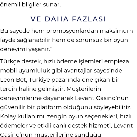
önemli bilgiler sunar.
VE DAHA FAZLASI
Bu sayede hem promosyonlardan maksimum
fayda sağlanabilir hem de sorunsuz bir oyun
deneyimi yaşanır.”
Türkçe destek, hızlı ödeme işlemleri empieza
mobil uyumluluk gibi avantajlar sayesinde
Leon Bet, Türkiye pazarında öne çıkan bir
tercih haline gelmiştir. Müşterilerin
deneyimlerine dayanarak Levant Casino’nun
güvenilir bir platform olduğunu söyleyebiliriz.
Kolay kullanımı, zengin oyun seçenekleri, hızlı
ödemeler ve etkili canlı destek hizmeti, Levant
Casino’nun müşterilerine sunduğu