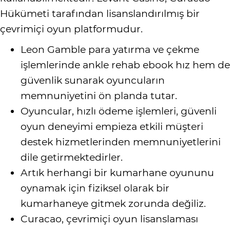
Hükümeti tarafından lisanslandırılmış bir
çevrimiçi oyun platformudur.
Leon Gamble para yatırma ve çekme
işlemlerinde ankle rehab ebook hız hem de
güvenlik sunarak oyuncuların
memnuniyetini ön planda tutar.
Oyuncular, hızlı ödeme işlemleri, güvenli
oyun deneyimi empieza etkili müşteri
destek hizmetlerinden memnuniyetlerini
dile getirmektedirler.
Artık herhangi bir kumarhane oyununu
oynamak için fiziksel olarak bir
kumarhaneye gitmek zorunda değiliz.
Curacao, çevrimiçi oyun lisanslaması