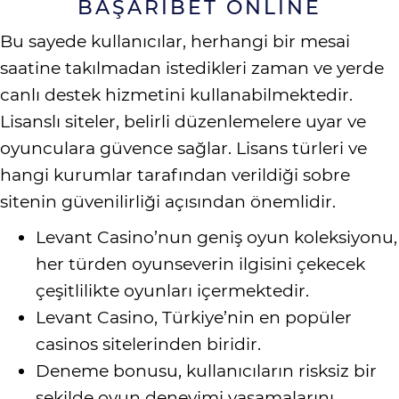
BAŞARIBET ONLINE
Bu sayede kullanıcılar, herhangi bir mesai
saatine takılmadan istedikleri zaman ve yerde
canlı destek hizmetini kullanabilmektedir.
Lisanslı siteler, belirli düzenlemelere uyar ve
oyunculara güvence sağlar. Lisans türleri ve
hangi kurumlar tarafından verildiği sobre
sitenin güvenilirliği açısından önemlidir.
Levant Casino’nun geniş oyun koleksiyonu,
her türden oyunseverin ilgisini çekecek
çeşitlilikte oyunları içermektedir.
Levant Casino, Türkiye’nin en popüler
casinos sitelerinden biridir.
Deneme bonusu, kullanıcıların risksiz bir
şekilde oyun deneyimi yaşamalarını