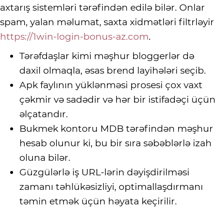
axtarış sistemləri tərəfindən edilə bilər. Onlar
spam, yalan məlumat, saxta xidmətləri filtrləyir
https://1win-login-bonus-az.com
.
Tərəfdaşlar kimi məşhur bloggerlər də
daxil olmaqla, əsas brend layihələri seçib.
Apk faylının yüklənməsi prosesi çox vaxt
çəkmir və sadədir və hər bir istifadəçi üçün
əlçatandır.
Bukmek kontoru MDB tərəfindən məşhur
hesab olunur ki, bu bir sıra səbəblərlə izah
oluna bilər.
Güzgülərlə iş URL-lərin dəyişdirilməsi
zamanı təhlükəsizliyi, optimallaşdırmanı
təmin etmək üçün həyata keçirilir.