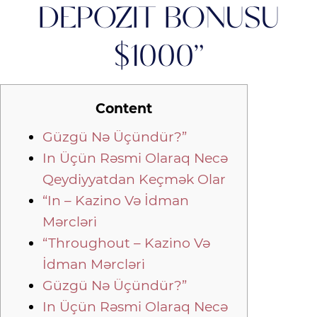
DEPOZIT BONUSU
$1000”
Content
Güzgü Nə Üçündür?”
In Üçün Rəsmi Olaraq Necə
Qeydiyyatdan Keçmək Olar
“In – Kazi̇no Və İdman
Mərcləri̇
“Throughout – Kazi̇no Və
İdman Mərcləri̇
Güzgü Nə Üçündür?”
In Üçün Rəsmi Olaraq Necə