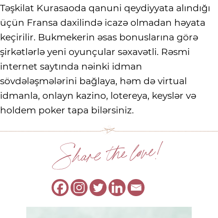
Təşkilat Kurasaoda qanuni qeydiyyata alındığı
üçün Fransa daxilində icazə olmadan həyata
keçirilir. Bukmekerin əsas bonuslarına görə
şirkətlərlə yeni oyunçular səxavətli. Rəsmi
internet saytında nəinki idman
sövdələşmələrini bağlaya, həm də virtual
idmanla, onlayn kazino, lotereya, keyslər və
holdem poker tapa bilərsiniz.
Share the love!