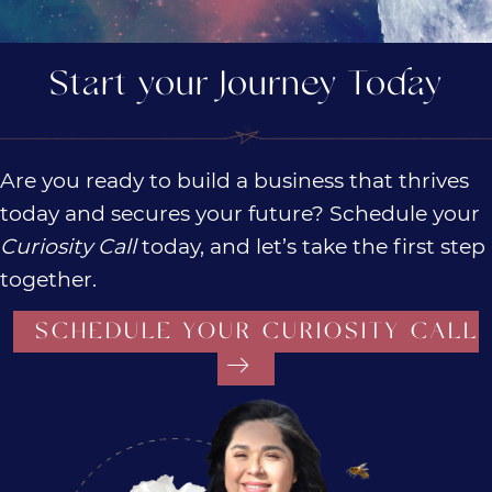
Start your Journey Today
Are you ready to build a business that thrives
today and secures your future? Schedule your
Curiosity Call
today, and let’s take the first step
together.
SCHEDULE YOUR CURIOSITY CALL