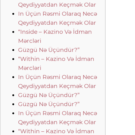
Qeydiyyatdan Keçmək Olar
In Üçün Rəsmi Olaraq Necə
Qeydiyyatdan Keçmək Olar
“Inside – Kazi̇no Və İdman
Mərcləri̇
Güzgü Nə Üçündür?”
“Within – Kazi̇no Və İdman
Mərcləri̇
In Üçün Rəsmi Olaraq Necə
Qeydiyyatdan Keçmək Olar
Güzgü Nə Üçündür?”
Güzgü Nə Üçündür?”
In Üçün Rəsmi Olaraq Necə
Qeydiyyatdan Keçmək Olar
“Within – Kazi̇no Və İdman