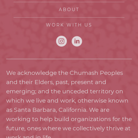
ABOUT
WORK WITH US
We acknowledge the Chumash Peoples
and their Elders, past, present and
emerging; and the unceded territory on
which we live and work, otherwise known
as Santa Barbara, California. We are
working to help build organizations for the
future, ones where we collectively thrive at
work and in life.