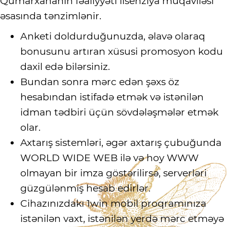
Qumarxananın fəaliyyəti lisenziya müqaviləsi
əsasında tənzimlənir.
Anketi doldurduğunuzda, əlavə olaraq
bonusunu artıran xüsusi promosyon kodu
daxil edə bilərsiniz.
Bundan sonra mərc edən şəxs öz
hesabından istifadə etmək və istənilən
idman tədbiri üçün sövdələşmələr etmək
olar.
Axtarış sistemləri, əgər axtarış çubuğunda
WORLD WIDE WEB ilə və hoy WWW
olmayan bir imza göstərilirsə, serverləri
güzgülənmiş hesab edirlər.
Cihazınızdakı 1win mobil proqramınıza
istənilən vaxt, istənilən yerdə mərc etməyə