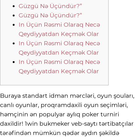
Güzgü Nə Üçündür?”
Güzgü Nə Üçündür?”
In Üçün Rəsmi Olaraq Necə
Qeydiyyatdan Keçmək Olar
In Üçün Rəsmi Olaraq Necə
Qeydiyyatdan Keçmək Olar
In Üçün Rəsmi Olaraq Necə
Qeydiyyatdan Keçmək Olar
Buraya standart idman mərcləri, oyun şouları,
canlı oyunlar, proqramdaxili oyun seçimləri,
həmçinin ən populyar aylıq poker turniri
daxildir! 1win bukmeker veb-saytı tərtibatçılar
tərəfindən mümkün qədər aydın şəkildə